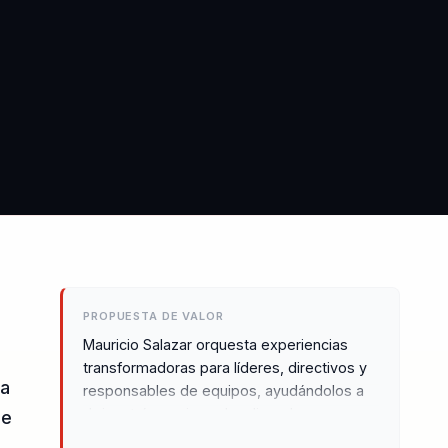
PROPUESTA DE VALOR
Mauricio Salazar orquesta experiencias
transformadoras para líderes, directivos y
da
responsables de equipos, ayudándolos a
dejar atrás equipos desalineados y
de
construir liderazgo estratégico y cohesión