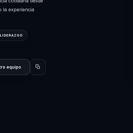
cia cotidiana desde
 la experiencia
 LIDERAZGO
tro equipo
Copiar perfil para compartir