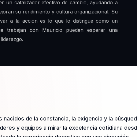
er un catalizador efectivo de cambio, ayudando a
ejoran su rendimiento y cultura organizacional. Su
ivar a la acción es lo que lo distingue como un
que trabajan con Mauricio pueden esperar una
liderazgo.
s nacidos de la constancia, la exigencia y la búsque
deres y equipos a mirar la excelencia cotidiana des
ctando la experiencia deportiva con una ejecución