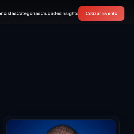
ncistas
Categorías
Ciudades
Insights
Cotizar Evento
ista en Lidera