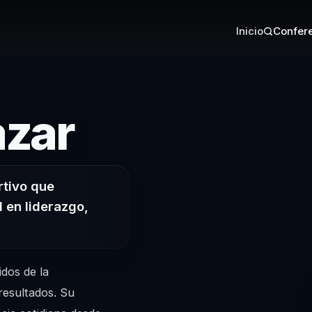
Inicio
Confere
– Conferenc
azar
rtivo que
l en liderazgo,
idos de la
resultados. Su