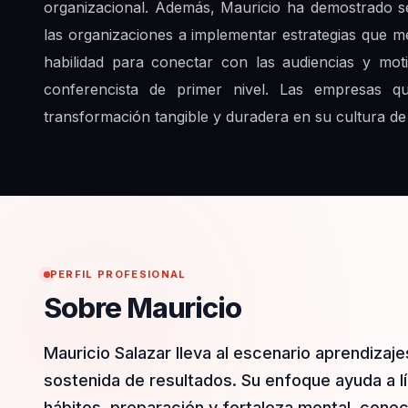
organizacional. Además, Mauricio ha demostrado s
las organizaciones a implementar estrategias que m
habilidad para conectar con las audiencias y mot
conferencista de primer nivel. Las empresas 
transformación tangible y duradera en su cultura de 
PERFIL PROFESIONAL
Sobre Mauricio
Mauricio Salazar lleva al escenario aprendizaje
sostenida de resultados. Su enfoque ayuda a lí
hábitos, preparación y fortaleza mental, cone