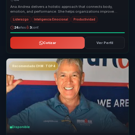
Ana Andrea delivers a holistic approach that connects body,
emotion, and performance. She helps organizations improve
relationships, rais...
Liderazgo
Inteligencia Emocional
Productividad
24
años
3
conf.
Cotizar
Ver Perfil
Recomendado CHM · TOP 4
Disponible