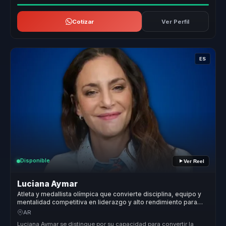
Cotizar
Ver Perfil
ES
Disponible
Ver Reel
Luciana Aymar
Atleta y medallista olímpica que convierte disciplina, equipo y
mentalidad competitiva en liderazgo y alto rendimiento para
organizaciones.
AR
Luciana Aymar se distingue por su capacidad para convertir la