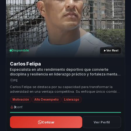
Disponible
Ver Reel
Carlos Felipa
Especialista en alto rendimiento deportivo que convierte
disciplina y resiliencia en liderazgo práctico y fortaleza mental
para equipos.
PE
Carlos Felipa se destaca por su capacidad para transformar la
adversidad en una ventaja competitiva. Su enfoque único combina
la discipli...
Motivación
Alto Desempeño
Liderazgo
3
conf.
Cotizar
Ver Perfil