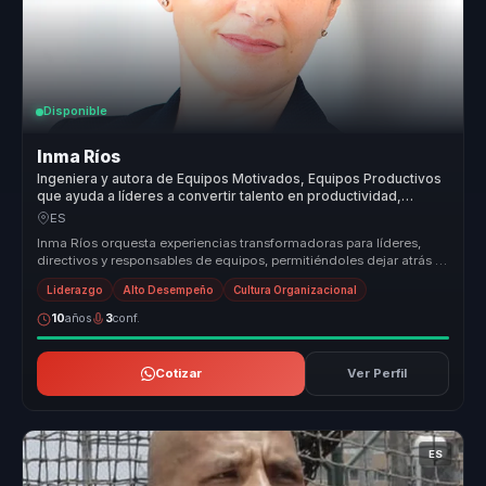
Disponible
Inma Ríos
Ingeniera y autora de Equipos Motivados, Equipos Productivos
que ayuda a líderes a convertir talento en productividad,
cohesión y alto rendimiento.
ES
Inma Ríos orquesta experiencias transformadoras para líderes,
directivos y responsables de equipos, permitiéndoles dejar atrás la
desalin...
Liderazgo
Alto Desempeño
Cultura Organizacional
10
años
3
conf.
Cotizar
Ver Perfil
ES