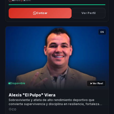
8
años
3
conf.
Cotizar
Ver Perfil
ES
Disponible
Ver Reel
Alexis "El Pulpo" Viera
Sobreviviente y atleta de alto rendimiento deportivo que
convierte supervivencia y disciplina en resiliencia, fortaleza
mental y liderazgo para equipos.
CO