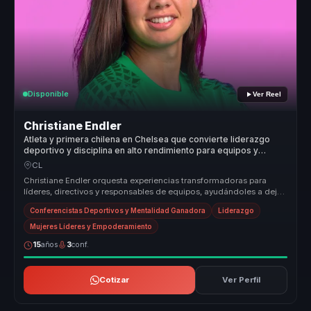
Disponible
Ver Reel
Christiane Endler
Atleta y primera chilena en Chelsea que convierte liderazgo
deportivo y disciplina en alto rendimiento para equipos y
empresas.
CL
Christiane Endler orquesta experiencias transformadoras para
líderes, directivos y responsables de equipos, ayudándoles a dejar
atrás la ...
Conferencistas Deportivos y Mentalidad Ganadora
Liderazgo
Mujeres Líderes y Empoderamiento
15
años
3
conf.
Cotizar
Ver Perfil