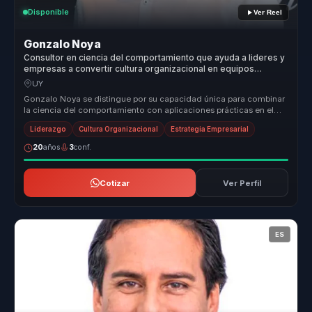
Disponible
Ver Reel
Gonzalo Noya
Consultor en ciencia del comportamiento que ayuda a lideres y
empresas a convertir cultura organizacional en equipos
alineados, decisiones y alto desempeno.
UY
Gonzalo Noya se distingue por su capacidad única para combinar
la ciencia del comportamiento con aplicaciones prácticas en el
entorno emp...
Liderazgo
Cultura Organizacional
Estrategia Empresarial
20
años
3
conf.
Cotizar
Ver Perfil
ES