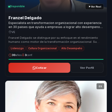
Disponible
Ver Reel
Franzel Delgado
Especialista en transformacion organizacional con experiencia
en 30 paises que ayuda a empresas a lograr alto desempeno
con bienestar y cultura.
VE
Franzel Delgado se distingue por su enfoque en el rendimiento
humano como motor de la transformación organizacional. Su
metodología única...
Liderazgo
Cultura Organizacional
Alto Desempeño
30
años
3
conf.
Cotizar
Ver Perfil
ES