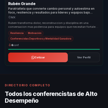
Rubén Grande
Paratriatleta que convierte cambio personal y autoestima en
foco, resiliencia y resultados para lideres y equipos bajo
presion.
MX
Ruben transforma dolor, reconstruccion y disciplina en una
conversacion mas poderosa para equipos que necesitan fortaleza
mental, resilie...
Resiliencia
Motivación
Conferencistas Deportivos y Mentalidad Ganadora
6
conf.
Cotizar
Ver Perfil
DIRECTORIO COMPLETO
Todos los conferencistas de Alto
Desempeño