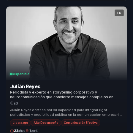
ES
Disponible
Julián Reyes
Periodista y experto en storytelling corporativo y
neurocomunicación que convierte mensajes complejos en
claridad e impacto mediático para líderes.
ES
Julián Reyes destaca por su capacidad para integrar rigor
periodístico y credibilidad pública en la comunicación empresarial.
Su metodolo...
Liderazgo
Alto Desempeño
Comunicación Efectiva
23
años
1
conf.