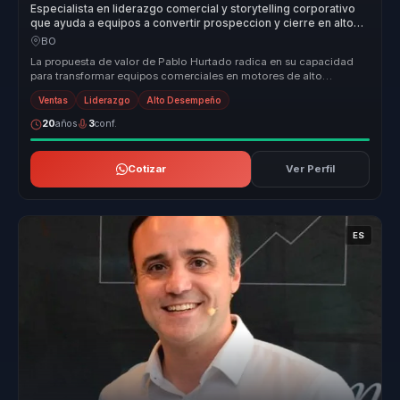
Especialista en liderazgo comercial y storytelling corporativo
que ayuda a equipos a convertir prospeccion y cierre en alto
desempeno y resultados.
BO
La propuesta de valor de Pablo Hurtado radica en su capacidad
para transformar equipos comerciales en motores de alto
rendimiento. Con má...
Ventas
Liderazgo
Alto Desempeño
20
años
3
conf.
Cotizar
Ver Perfil
ES