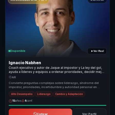
Disponible
Ver Reel
Ignacio Nabhen
Coach ejecutivo y autor de Jaque al impostor y La ley del gol,
ayuda a líderes y equipos a ordenar prioridades, decidir mejor
y avanzar con claridad en contextos inciertos.
AR
Convierte preguntas complejas sobre liderazgo, síndrome del
impostor, prioridades, incertidumbre y autoridad personal en
conversaciones c...
Alto Desempeño
Liderazgo
Cambio y Adaptación
15
años
4
conf.
Cotizar
Ver Perfil