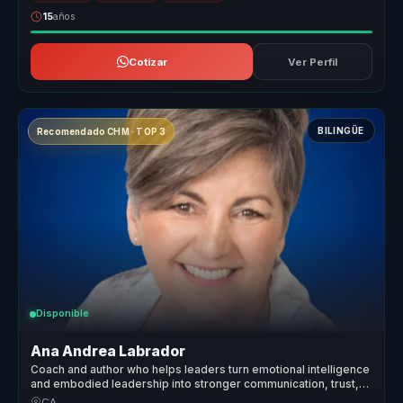
15
años
Cotizar
Ver Perfil
BILINGÜE
Recomendado CHM · TOP 3
Disponible
Ana Andrea Labrador
Coach and author who helps leaders turn emotional intelligence
and embodied leadership into stronger communication, trust,
and team performance.
CA