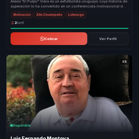
Alexis "El Pulpo" Viera es un exfutbolista uruguayo cuya historia de
superación lo ha convertido en un conferencista motivacional de
alto...
Motivación
Alto Desempeño
Liderazgo
2
conf.
Cotizar
Ver Perfil
ES
Disponible
Luis Fernando Montoya