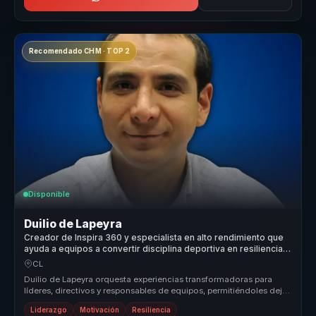
Recomendado CHM · TOP 2
Disponible
Duilio de Lapeyra
Creador de Inspira 360 y especialista en alto rendimiento que
ayuda a equipos a convertir disciplina deportiva en resiliencia,
motivación y resultados.
CL
Duilio de Lapeyra orquesta experiencias transformadoras para
líderes, directivos y responsables de equipos, permitiéndoles dejar
atrás eq...
Liderazgo
Motivación
Resiliencia