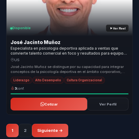
Disponible
Ver Reel
José Jacinto Muñoz
Especialista en psicologia deportiva aplicada a ventas que
convierte talento comercial en foco y resultados para equipos
de venta.
US
José Jacinto Muñoz se distingue por su capacidad para integrar
conceptos de la psicología deportiva en el ámbito corporativo,
ofreciendo ...
Liderazgo
Alto Desempeño
Cultura Organizacional
3
conf.
Cotizar
Ver Perfil
1
2
Siguiente →