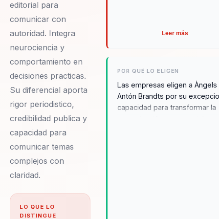
editorial para
comunicar con
autoridad. Integra
Leer más
neurociencia y
comportamiento en
POR QUÉ LO ELIGEN
decisiones practicas.
Las empresas eligen a Àngels
Su diferencial aporta
Antón Brandts por su excepcio
rigor periodistico,
capacidad para transformar la
credibilidad publica y
comunicación empresarial en 
herramienta de liderazgo
capacidad para
auténtico y efectivo. Sus clien
comunicar temas
valoran profundamente su
complejos con
enfoque en la autenticidad y e
claridad.
rigor periodístico, así como su
habilidad para integrar la
neurociencia y el comportami
LO QUE LO
humano en decisiones práctic
DISTINGUE