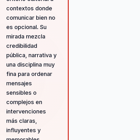
evolución, fortalezas, identida
contextos donde
libertad, liderazgo, marca
comunicar bien no
personal, talento y verdad, Àn
ha transformado su vida desd
es opcional. Su
ser una niña tímida y prudente
mirada mezcla
convertirse en una destacada
credibilidad
profesional de la comunicación
experiencia de 9 años como
pública, narrativa y
periodista en radio (RNE), pre
una disciplina muy
escrita (La Mañana) y agencia
fina para ordenar
noticias (ACN) le ha proporci
una base sólida en el rigor
mensajes
periodístico. Posteriormente,
sensibles o
trabajó durante 8 años en el
complejos en
departamento de comunicaci
intervenciones
de una institución pública
(Diputación de Lleida), donde
más claras,
organizó ruedas de prensa,
influyentes y
eventos y acompañó a político
memorables.