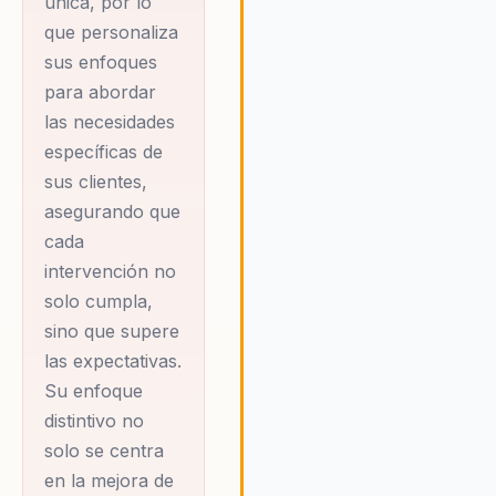
única, por lo
prácticas y estrategias basad
que personaliza
en la neurociencia que permit
sus enfoques
las organizaciones transforma
para abordar
comunicación en una poderos
herramienta de liderazgo. Este
las necesidades
enfoque no solo mejora la
específicas de
efectividad comunicativa, sino
sus clientes,
también empodera a los líder
asegurando que
para que inspiren y motiven a 
cada
equipos hacia el éxito.
intervención no
solo cumpla,
sino que supere
las expectativas.
Su enfoque
distintivo no
solo se centra
en la mejora de