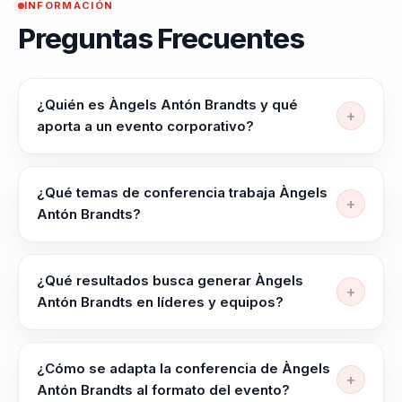
INFORMACIÓN
Preguntas Frecuentes
¿Quién es Àngels Antón Brandts y qué
aporta a un evento corporativo?
Àngels Antón Brandts ayuda a lideres, portavoces,
equipos comerciales y organizaciones que necesitan
¿Qué temas de conferencia trabaja Àngels
comunicar con impacto a hacer mensajes complejos
Antón Brandts?
mas claros, influyentes y memorables para
Àngels Antón Brandts trabaja temas como Estrategias
audiencias clave. Estrategias de Comunicación y
de Comunicación, Comunicación de Liderazgo,
Comunicación de Liderazgo para equipos
¿Qué resultados busca generar Àngels
Comunicación Auténtica, Liderazgo Auténtico,
comerciales y de atencion al cliente
Antón Brandts en líderes y equipos?
Neurociencia en Comunicación y Reputación
Àngels Antón Brandts busca dejar más claridad para
Corporativa.
decidir bajo presión, mejor coordinación entre líderes
¿Cómo se adapta la conferencia de Àngels
y equipos y una conversación útil que se pueda
Antón Brandts al formato del evento?