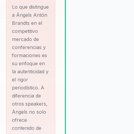
Àngels ha demostrado ser un
Lo que distingue
opción confiable para mejorar 
reputación y coherencia de ma
a Àngels Antón
generando un impacto positiv
Brandts en el
duradero en la cultura
competitivo
organizacional. Su enfoque
mercado de
personalizado y su compromi
conferencias y
con la excelencia aseguran qu
formaciones es
cada intervención no solo cum
con las expectativas, sino que
su enfoque en
también inspire a los líderes y
la autenticidad y
equipos a alcanzar nuevos niv
el rigor
de efectividad comunicativa. 
periodístico. A
organizaciones que han traba
diferencia de
con Àngels destacan su habili
otros speakers,
para crear un entorno de
confianza y colaboración, dond
Àngels no solo
innovación y la creatividad pu
ofrece
prosperar.
contenido de