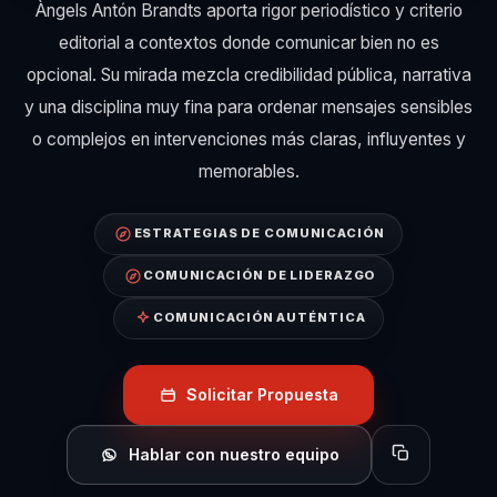
Àngels Antón Brandts aporta rigor periodístico y criterio
editorial a contextos donde comunicar bien no es
opcional. Su mirada mezcla credibilidad pública, narrativa
y una disciplina muy fina para ordenar mensajes sensibles
o complejos en intervenciones más claras, influyentes y
memorables.
ESTRATEGIAS DE COMUNICACIÓN
COMUNICACIÓN DE LIDERAZGO
COMUNICACIÓN AUTÉNTICA
Solicitar Propuesta
Hablar con nuestro equipo
Copiar perfil