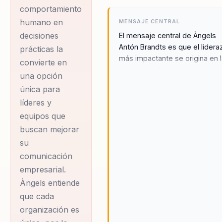
comportamiento
humano en
MENSAJE CENTRAL
decisiones
El mensaje central de Àngels
Antón Brandts es que el lider
prácticas la
más impactante se origina en 
convierte en
autenticidad. A través de la
una opción
comunicación auténtica, los
única para
líderes y equipos pueden mej
líderes y
su reputación y coherencia de
marca, generando un impacto
equipos que
positivo y duradero en la cultu
buscan mejorar
organizacional. Àngels cree
su
firmemente que la autenticida
comunicación
solo fortalece la confianza int
empresarial.
y externa, sino que también c
Àngels entiende
un entorno donde la innovació
la colaboración pueden prospe
que cada
Su enfoque se centra en
organización es
proporcionar herramientas