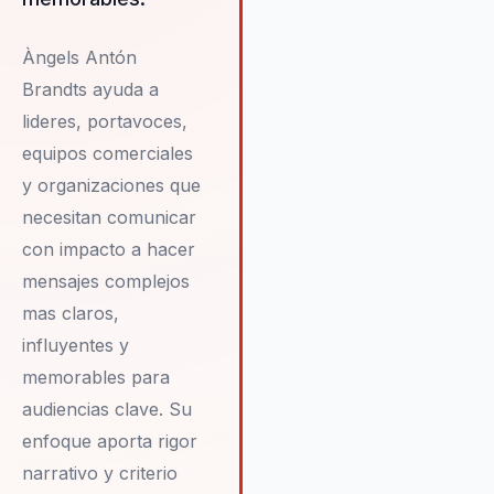
desarrollando una comprensió
profunda de la comunicación
estratégica en entornos
Àngels Antón
complejos. Àngels ofrece un
Brandts ayuda a
enfoque único que combina
lideres, portavoces,
autenticidad y rigor, ayudando
equipos comerciales
las organizaciones a mejorar 
reputación y coherencia de ma
y organizaciones que
necesitan comunicar
con impacto a hacer
mensajes complejos
mas claros,
influyentes y
memorables para
audiencias clave. Su
enfoque aporta rigor
narrativo y criterio