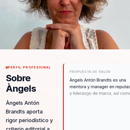
PERFIL PROFESIONAL
PROPUESTA DE VALOR
Sobre
Àngels Antón Brandts es una
Àngels
mentora y manager en reputa
y liderazgo de marca, así com
una conferenciante y formado
Àngels Antón
en comunicación, marca perso
Brandts aporta
y autenticidad comunicativa. 
rigor periodístico y
un enfoque en la alegría,
autenticidad, comunicación,
criterio editorial a