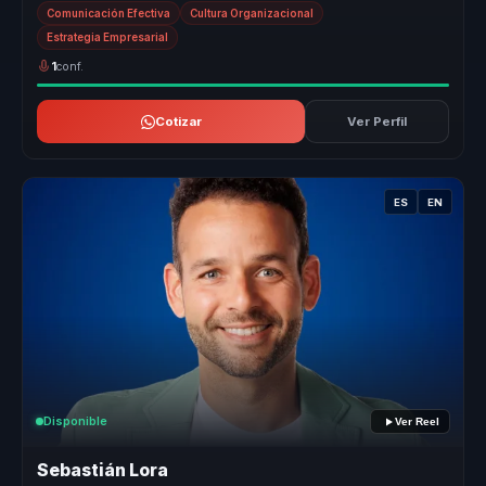
organ...
Comunicación Efectiva
Cultura Organizacional
Estrategia Empresarial
1
conf.
Cotizar
Ver Perfil
ES
EN
Disponible
Ver Reel
Sebastián Lora