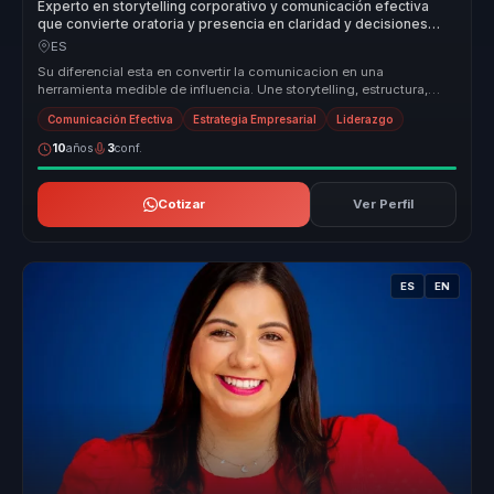
Experto en storytelling corporativo y comunicación efectiva
que convierte oratoria y presencia en claridad y decisiones
para líderes y equipos.
ES
Su diferencial esta en convertir la comunicacion en una
herramienta medible de influencia. Une storytelling, estructura,
presencia y pers...
Comunicación Efectiva
Estrategia Empresarial
Liderazgo
10
años
3
conf.
Cotizar
Ver Perfil
ES
EN