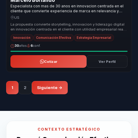
Marcelo Borlando
Especialista con mas de 30 anos en innovacion centrada en el
cliente que convierte experiencia de marca en relevancia y
crecimiento para empresas.
US
La propuesta convierte storytelling, innovacion y liderazgo digital
en innovación centrada en el cliente con utilidad empresarial real.
P...
Innovación
Comunicación Efectiva
Estrategia Empresarial
30
años
6
conf.
Cotizar
Ver Perfil
1
2
Siguiente →
CONTEXTO ESTRATÉGICO