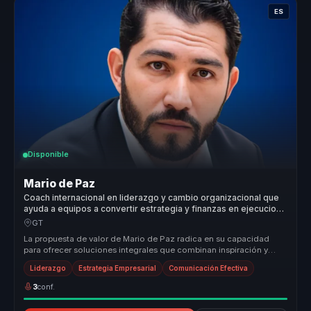
ES
Disponible
Mario de Paz
Coach internacional en liderazgo y cambio organizacional que
ayuda a equipos a convertir estrategia y finanzas en ejecucion,
foco y crecimiento.
GT
La propuesta de valor de Mario de Paz radica en su capacidad
para ofrecer soluciones integrales que combinan inspiración y
acción. Su enf...
Liderazgo
Estrategia Empresarial
Comunicación Efectiva
3
conf.