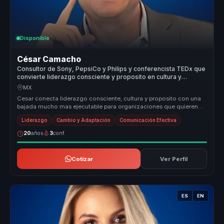
Disponible
César Camacho
Consultor de Sony, PepsiCo y Philips y conferencista TEDx que
convierte liderazgo consciente y proposito en cultura y
desempeno para empresas.
MX
Cesar conecta liderazgo consciente, cultura y proposito con una
bajada mucho mas ejecutable para organizaciones que quieren
fortalecer de...
Liderazgo
Cambio y Adaptación
Comunicación Efectiva
20
años
3
conf.
Cotizar
Ver Perfil
ES
EN