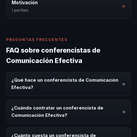
Motivación
→
1 perfiles
PREGUNTAS FRECUENTES
FAQ sobre conferencistas de
Comunicación Efectiva
¿Qué hace un conferencista de Comunicación
+
Efectiva?
Un conferencista de Comunicación Efectiva es un
experto que comparte conocimiento, estrategias y
¿Cuándo contratar un conferencista de
+
experiencias sobre este tema en eventos corporativos,
Comunicación Efectiva?
convenciones y seminarios. Su objetivo es generar
reflexión, inspiración y herramientas aplicables para la
Es ideal contratar un conferencista de Comunicación
audiencia.
Efectiva para kick-offs, convenciones anuales,
¿Cuánto cuesta un conferencista de