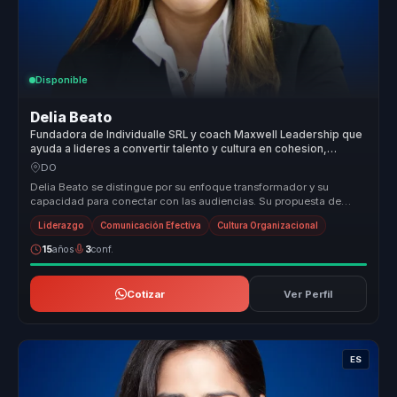
Disponible
Delia Beato
Fundadora de Individualle SRL y coach Maxwell Leadership que
ayuda a lideres a convertir talento y cultura en cohesion,
liderazgo y pertenencia.
DO
Delia Beato se distingue por su enfoque transformador y su
capacidad para conectar con las audiencias. Su propuesta de
valor radica en su...
Liderazgo
Comunicación Efectiva
Cultura Organizacional
15
años
3
conf.
Cotizar
Ver Perfil
ES