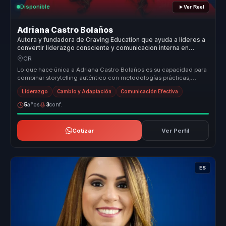
Disponible
Ver Reel
Adriana Castro Bolaños
Autora y fundadora de Craving Education que ayuda a lideres a
convertir liderazgo consciente y comunicacion interna en
cohesion y decisiones valientes.
CR
Lo que hace única a Adriana Castro Bolaños es su capacidad para
combinar storytelling auténtico con metodologías prácticas,
ofreciendo un...
Liderazgo
Cambio y Adaptación
Comunicación Efectiva
5
años
3
conf.
Cotizar
Ver Perfil
ES