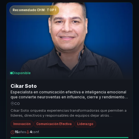
Recomendado CHM · TOP 1
Disponible
Cikar Soto
Especialista en comunicación efectiva e inteligencia emocional
que convierte neuroventas en influencia, cierre y rendimiento
para equipos comerciales.
CO
Cikar Soto orquesta experiencias transformadoras que permiten a
líderes, directivos y responsables de equipos dejar atrás
estructuras des...
Innovación
Comunicación Efectiva
Liderazgo
15
años
4
conf.