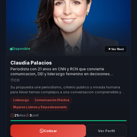
Disponible
Ver Reel
Claudia Palacios
Periodista con 21 anos en CNN y RCN que convierte
comunicacion, DEI y liderazgo femenino en decisiones
ejecutivas para lideres.
CO
Su propuesta une periodismo, criterio publico y mirada humana
para llevar temas complejos a una conversacion comprensible y
movilizadora....
Liderazgo
Comunicación Efectiva
Mujeres Líderes y Empoderamiento
21
años
3
conf.
Cotizar
Ver Perfil