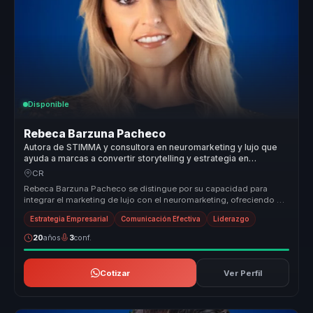
Disponible
Rebeca Barzuna Pacheco
Autora de STIMMA y consultora en neuromarketing y lujo que
ayuda a marcas a convertir storytelling y estrategia en
posicionamiento y ventaja competitiva.
CR
Rebeca Barzuna Pacheco se distingue por su capacidad para
integrar el marketing de lujo con el neuromarketing, ofreciendo un
enfoque únic...
Estrategia Empresarial
Comunicación Efectiva
Liderazgo
20
años
3
conf.
Cotizar
Ver Perfil