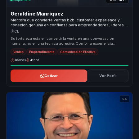
Geraldine Manríquez
Mentora que convierte ventas b2b, customer experience y
conexion genuina en confianza para emprendedores, lideres y
equipos.
CL
Su fortaleza esta en convertir la venta en una conversacion
humana, no en una tecnica agresiva. Combina experiencia
emprendedora, pedagog...
Ventas
Emprendimiento
Comunicación Efectiva
18
años
3
conf.
Cotizar
Ver Perfil
ES