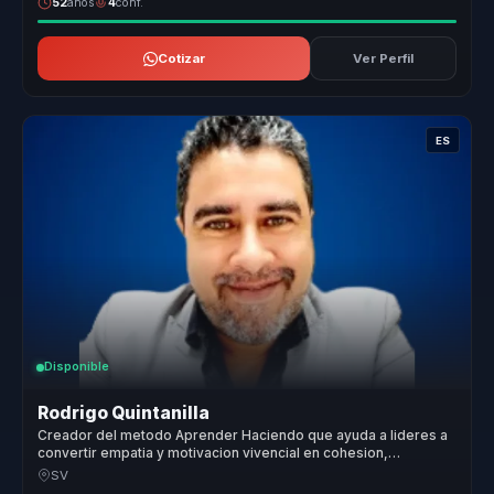
52
años
4
conf.
Cotizar
Ver Perfil
ES
Disponible
Rodrigo Quintanilla
Creador del metodo Aprender Haciendo que ayuda a lideres a
convertir empatia y motivacion vivencial en cohesion,
compromiso y accion.
SV