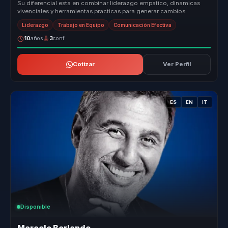
Su diferencial esta en combinar liderazgo empatico, dinamicas
vivenciales y herramientas practicas para generar cambios
culturales que si...
Liderazgo
Trabajo en Equipo
Comunicación Efectiva
10
años
3
conf.
Cotizar
Ver Perfil
ES
EN
IT
Disponible