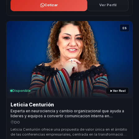
Cotizar
Ver Perfil
ES
Disponible
Ver Reel
Leticia Centurión
Experta en neurociencia y cambio organizacional que ayuda a
lideres y equipos a convertir comunicacion interna en
cohesion, criterio y ventaja competitiva.
DO
Leticia Centurión ofrece una propuesta de valor única en el ámbito
de las conferencias empresariales, centrada en la transformación