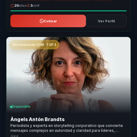
20
años
3
conf.
Cotizar
Ver Perfil
Recomendado CHM · TOP 3
Disponible
Àngels Antón Brandts
Periodista y experta en storytelling corporativo que convierte
mensajes complejos en autoridad y claridad para líderes,
portavoces y organizaciones.
ES