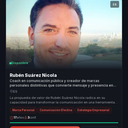
ES
Disponible
Rubén Suárez Nicola
Coach en comunicación pública y creador de marcas
personales distintivas que convierte mensaje y presencia en
autoridad para líderes y portavoces.
ES
La propuesta de valor de Rubén Suárez Nicola radica en su
capacidad para transformar la comunicación en una herramienta
de liderazgo efec...
Marca Personal
Comunicación Efectiva
Estrategia Empresarial
17
años
3
conf.