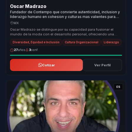
Oscar Madrazo
Fundador de Contempo que convierte autenticidad, inclusion y
liderazgo humano en cohesion y culturas mas valientes para
empresas y equipos.
MX
Oscar Madrazo se distingue por su capacidad para fusionar el
mundo de la moda con el desarrollo personal, ofreciendo una
propuesta de val...
Diversidad, Equidad e Inclusión
Cultura Organizacional
Liderazgo
27
años
3
conf.
Cotizar
Ver Perfil
ES