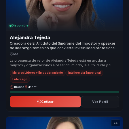
Disponible
Alejandra Tejeda
Creadora de El Antidoto del Sindrome del Impostor y speaker
de liderazgo femenino que convierte invisibilidad profesional
en autoridad para mujeres lideres.
MX
La propuesta de valor de Alejandra Tejeda está en ayudar a
mujeres y organizaciones a pasar del miedo, la auto-duda y el
auto sabotaje a ...
Mujeres Líderes y Empoderamiento
Inteligencia Emocional
Liderazgo
10
años
3
conf.
Cotizar
Ver Perfil
ES