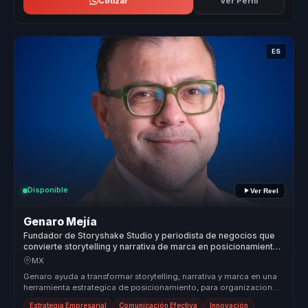
Cotizar
Ver Perfil
ES
Disponible
Ver Reel
Genaro Mejía
Fundador de Storyshake Studio y periodista de negocios que
convierte storytelling y narrativa de marca en posicionamiento
para empresas y lideres.
MX
Genaro ayuda a transformar storytelling, narrativa y marca en una
herramienta estrategica de posicionamiento, para organizaciones
que nec...
Estrategia Empresarial
Comunicación Efectiva
Innovación