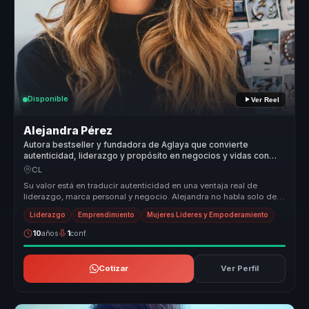
Disponible
Ver Reel
Alejandra Pérez
Autora bestseller y fundadora de Aglaya que convierte
autenticidad, liderazgo y propósito en negocios y vidas con
sentido.
CL
Su valor está en traducir autenticidad en una ventaja real de
liderazgo, marca personal y negocio. Alejandra no habla solo de
inspiración...
Liderazgo
Emprendimiento
Mujeres Líderes y Empoderamiento
10
años
1
conf.
Cotizar
Ver Perfil