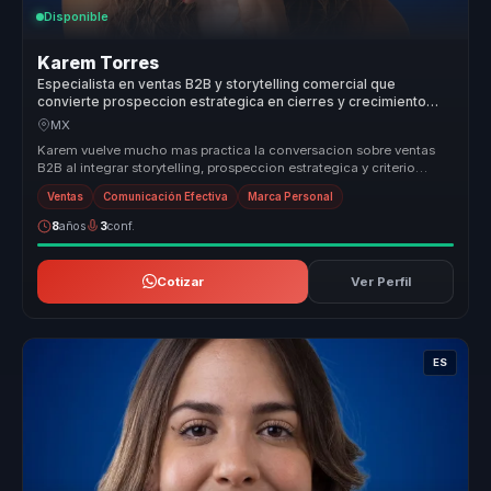
Disponible
Karem Torres
Especialista en ventas B2B y storytelling comercial que
convierte prospeccion estrategica en cierres y crecimiento
para equipos comerciales.
MX
Karem vuelve mucho mas practica la conversacion sobre ventas
B2B al integrar storytelling, prospeccion estrategica y criterio
comercial e...
Ventas
Comunicación Efectiva
Marca Personal
8
años
3
conf.
Cotizar
Ver Perfil
ES