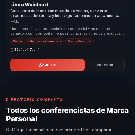
Linda Waisbord
Consultora de moda con metodo de ventas, convierte
experiencia del cliente y liderazgo femenino en crecimiento
comercial para marcas.
MX
Linda conecta ventas, crecimiento comercial y mentalidad
ganadora con comportamientos mucho mas utiles para equipos
que necesitan sostene...
Ventas
Inteligencia Emocional
Marca Personal
30
años
7
conf.
Cotizar
Ver Perfil
DIRECTORIO COMPLETO
Todos los conferencistas de Marca
Personal
Catálogo funcional para explorar perfiles, comparar