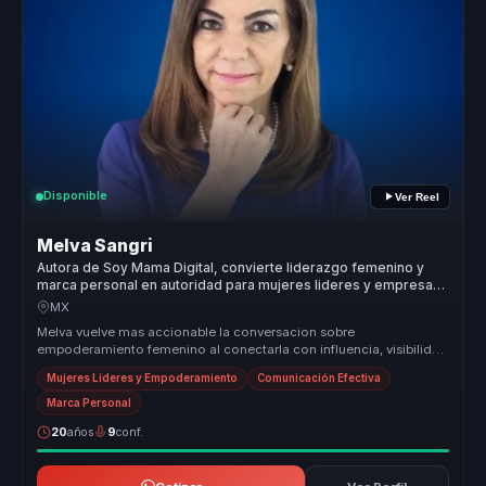
Disponible
Ver Reel
Melva Sangri
Autora de Soy Mama Digital, convierte liderazgo femenino y
marca personal en autoridad para mujeres lideres y empresas
globales.
MX
Melva vuelve mas accionable la conversacion sobre
empoderamiento femenino al conectarla con influencia, visibilidad
y capacidad real de d...
Mujeres Líderes y Empoderamiento
Comunicación Efectiva
Marca Personal
20
años
9
conf.