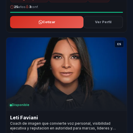
25
años
3
conf.
Cotizar
Ver Perfil
ES
Disponible
Leti Faviani
Coach de imagen que convierte voz personal, visibilidad
ejecutiva y reputacion en autoridad para marcas, lideres y
voceros.