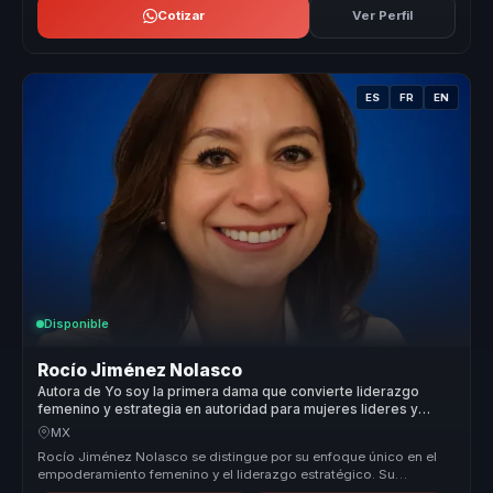
Cotizar
Ver Perfil
ES
FR
EN
Disponible
Rocío Jiménez Nolasco
Autora de Yo soy la primera dama que convierte liderazgo
femenino y estrategia en autoridad para mujeres lideres y
organizaciones.
MX
Rocío Jiménez Nolasco se distingue por su enfoque único en el
empoderamiento femenino y el liderazgo estratégico. Su
capacidad para trans...