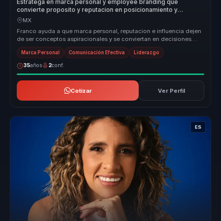
Estratega en marca personal y employee branding que
convierte proposito y reputacion en posicionamiento y
autoridad para lideres y organizaciones.
MX
Franco ayuda a que marca personal, reputacion e influencia dejen
de ser conceptos aspiracionales y se conviertan en decisiones
concretas ...
Marca Personal
Comunicación Efectiva
Liderazgo
35
años
2
conf.
Cotizar
Ver Perfil
ES