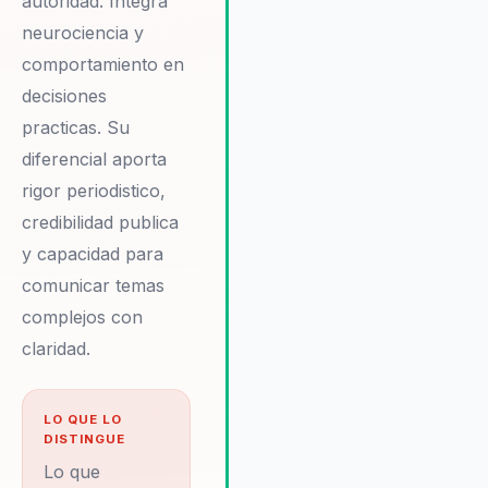
autoridad. Integra
efectivo. Testimonios de lídere
neurociencia y
empresariales destacan su
impacto en la mejora de la
comportamiento en
cohesión y la claridad
decisiones
comunicativa, lo que resulta en
practicas. Su
una mayor alineación con los
diferencial aporta
objetivos organizacionales. Juli
ofrece un enfoque personaliza
rigor periodistico,
y basado en la neurociencia qu
credibilidad publica
permite a las organizaciones
y capacidad para
diseñar estrategias de
comunicar temas
comunicación más efectivas y
persuasivas. Su experiencia en
complejos con
impacto mediático también es 
claridad.
factor clave para las empresas
que buscan fortalecer su
presencia en los medios y
LO QUE LO
gestionar su reputación de
DISTINGUE
manera proactiva. Con Julián, la
Lo que
organizaciones experimentan u