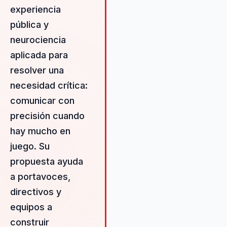
mensajes complejos en narrati
experiencia
claras y efectivas. Julián no sol
pública y
mejora la comunicación, sino q
potencia el liderazgo estratégic
neurociencia
convirtiendo equipos
aplicada para
desalineados en unidades
resolver una
cohesionadas y efectivas. Su
enfoque en la neurociencia
necesidad crítica:
aplicada ayuda a las
comunicar con
organizaciones a comprender
precisión cuando
cómo el cerebro procesa la
hay mucho en
información, lo que les permite
diseñar estrategias de
juego. Su
comunicación más persuasivas 
propuesta ayuda
memorables. Además, su
a portavoces,
experiencia en impacto mediáti
proporciona a las empresas las
directivos y
herramientas necesarias para
equipos a
gestionar su presencia en los
construir
medios de manera efectiva,