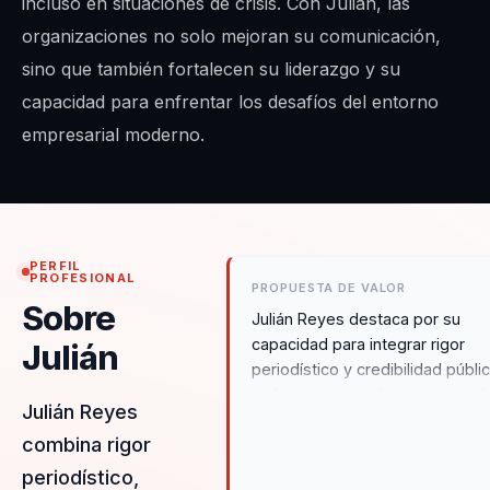
incluso en situaciones de crisis. Con Julián, las
organizaciones no solo mejoran su comunicación,
sino que también fortalecen su liderazgo y su
capacidad para enfrentar los desafíos del entorno
empresarial moderno.
PERFIL
PROFESIONAL
PROPUESTA DE VALOR
Sobre
Julián Reyes destaca por su
capacidad para integrar rigor
Julián
periodístico y credibilidad públi
en la comunicación empresarial.
Julián Reyes
Su metodología única, respalda
combina rigor
por la neurociencia, permite a la
organizaciones transformar
periodístico,