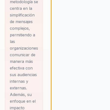
metodología se
capaz de inspirar y alinear a
centra en la
equipos hacia un propósito
simplificación
común. Su enfoque se centra en
simplificación de mensajes
de mensajes
complejos, transformándolos e
complejos,
narrativas claras y memorables
permitiendo a
que resuenan con las audiencia
las
clave. Al integrar principios de
organizaciones
neurociencia, Julián ayuda a las
organizaciones a comprender
comunicar de
cómo el cerebro procesa la
manera más
información, lo que les permite
efectiva con
diseñar estrategias de
sus audiencias
comunicación más efectivas y
internas y
persuasivas. Con Julián, las
externas.
organizaciones no solo comuni
mejor, sino que también logran 
Además, su
liderazgo más efectivo y una
enfoque en el
cultura corporativa más sólida.
impacto