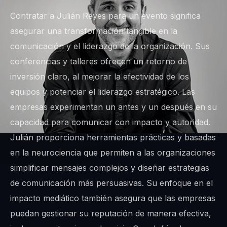
Contratar a Julián Reyes para un evento significa
asegurar una transformación tangible en la
comunicación y el liderazgo de la organización. Sus
conferencias y talleres ofrecen un retorno de
inversión claro, al mejorar la efectividad de los
equipos y potenciar el liderazgo estratégico. Las
empresas experimentan un antes y un después en su
capacidad para comunicar con impacto y autoridad.
Julián proporciona herramientas prácticas y basadas
en la neurociencia que permiten a las organizaciones
simplificar mensajes complejos y diseñar estrategias
de comunicación más persuasivas. Su enfoque en el
impacto mediático también asegura que las empresas
puedan gestionar su reputación de manera efectiva,