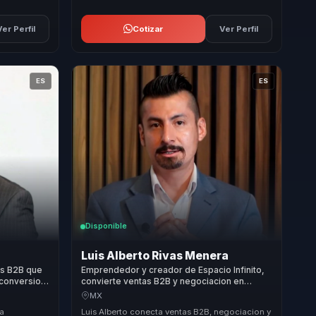
Ver Perfil
Cotizar
Ver Perfil
ES
ES
Disponible
Luis Alberto Rivas Menera
as B2B que
Emprendedor y creador de Espacio Infinito,
 conversion
convierte ventas B2B y negociacion en
iales.
resultados para equipos comerciales de alto
MX
valor.
la
Luis Alberto conecta ventas B2B, negociacion y