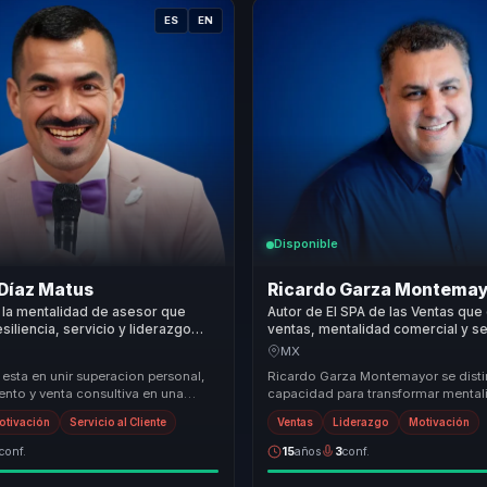
ES
EN
Disponible
Díaz Matus
Ricardo Garza Montema
 la mentalidad de asesor que
Autor de El SPA de las Ventas que
siliencia, servicio y liderazgo
ventas, mentalidad comercial y se
n confianza y resultados para
resultados para equipos comercia
MX
 esta en unir superacion personal,
Ricardo Garza Montemayor se disti
ento y venta consultiva en una
capacidad para transformar mental
rsacion. No solo inspira al equipo:
fomentar un alto rendimiento soste
otivación
Servicio al Cliente
Ventas
Liderazgo
Motivación
orga...
conf.
15
años
3
conf.