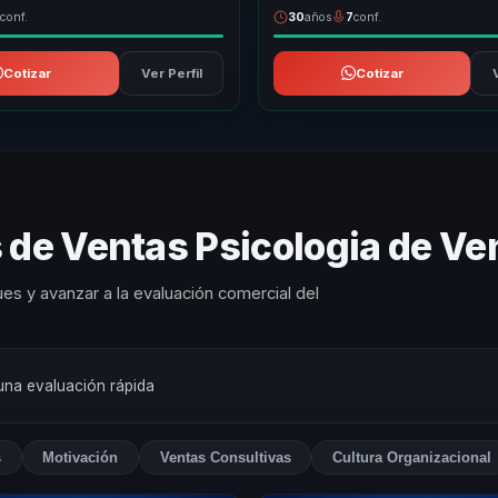
1
conf.
30
años
7
conf.
Cotizar
Ver Perfil
Cotizar
 de Ventas Psicologia de Ve
es y avanzar a la evaluación comercial del
 una evaluación rápida
s
Motivación
Ventas Consultivas
Cultura Organizacional