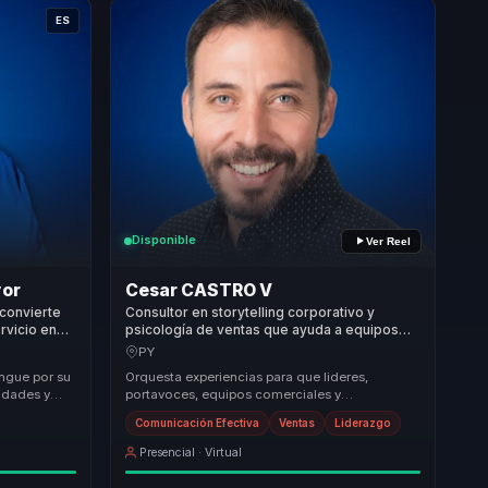
ES
Disponible
Ver Reel
yor
Cesar CASTRO V
 convierte
Consultor en storytelling corporativo y
rvicio en
psicología de ventas que ayuda a equipos
les.
comerciales a convertir comunicación en
PY
influencia, recordación y conversión.
ngue por su
Orquesta experiencias para que lideres,
idades y
portavoces, equipos comerciales y
nido en las
organizaciones dejen atrás equipos
Comunicación Efectiva
Ventas
Liderazgo
desalineados y construyan li...
Presencial · Virtual