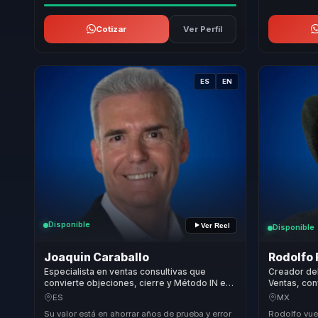
Cotizar
Ver Perfil
ES
EN
Disponible
Ver Reel
Disponible
Joaquin Caraballo
Rodolfo
Especialista en ventas consultivas que
Creador del
convierte objeciones, cierre y Método IN en
Ventas, con
ejecución comercial más sólida y rentable.
en cierres 
ES
MX
venta.
Su valor está en ahorrar años de prueba y error
Rodolfo vue