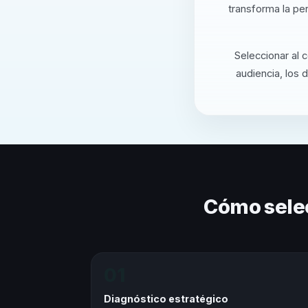
transforma la pe
Seleccionar al 
audiencia, los 
Cómo sele
01
Diagnóstico estratégico