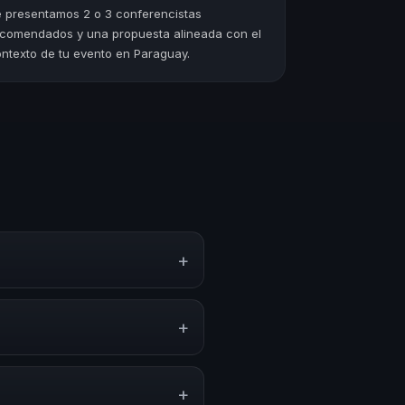
 presentamos 2 o 3 conferencistas
comendados y una propuesta alineada con el
ntexto de tu evento en Paraguay.
+
as y experiencias sobre este
ón y herramientas aplicables
+
les, programas de desarrollo,
n esta temática.
+