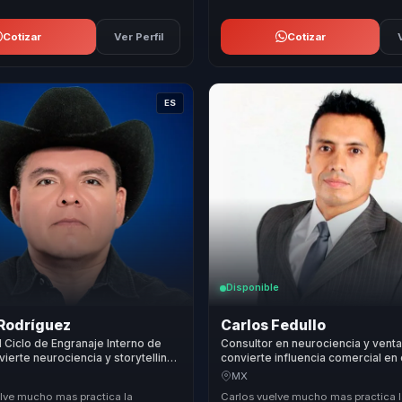
Cotizar
Ver Perfil
Cotizar
ES
Disponible
 Rodríguez
Carlos Fedullo
 Ciclo de Engranaje Interno de
Consultor en neurociencia y vent
vierte neurociencia y storytelling
convierte influencia comercial en
y resultados para equipos de
y resultados para equipos comerc
MX
lve mucho mas practica la
Carlos vuelve mucho mas practica 