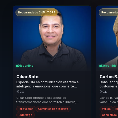
Recomendado CHM · TOP 1
Recomendad
Disponible
Disponible
Cikar Soto
Carlos B
Especialista en comunicación efectiva e
Consultor q
inteligencia emocional que convierte
customer ex
neuroventas en influencia, cierre y
en confianz
CO
CL
rendimiento para equipos comerciales.
comerciale
Cikar Soto orquesta experiencias
Carlos B. Ñ
transformadoras que permiten a líderes,
valor única
directivos y responsables de equipos dejar
equipos come
Innovación
Comunicación Efectiva
Ventas
E
atrás estructuras des...
lidera...
Liderazgo
Comunicació