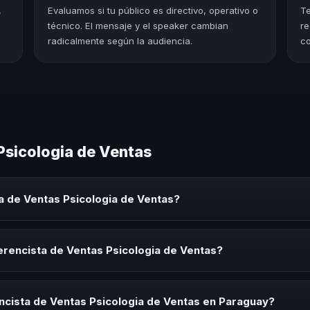
,
Evaluamos si tu público es directivo, operativo o
Te
técnico. El mensaje y el speaker cambian
re
radicalmente según la audiencia.
co
Psicologia de Ventas
a de Ventas Psicologia de Ventas?
ologia de Ventas es un experto que comparte conocimiento, estrategi
onvenciones y seminarios. Su objetivo es generar reflexión, inspiraci
erencista de Ventas Psicologia de Ventas?
ista de Ventas Psicologia de Ventas para kick-offs, convenciones anua
 tu organización necesita impulsar un cambio cultural relacionado co
ncista de Ventas Psicologia de Ventas en Paraguay?