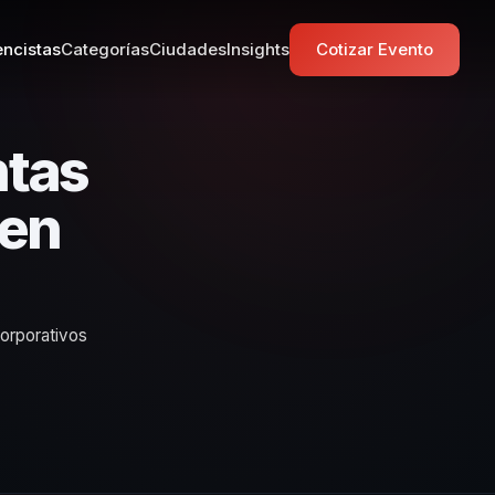
ncistas
Categorías
Ciudades
Insights
Cotizar Evento
ntas
 en
corporativos