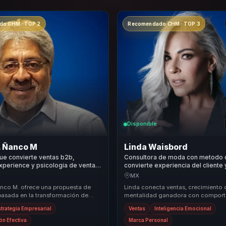
o CHM · TOP 2
Recomendado CHM · TOP 3
Disponible
. Ñanco M
Linda Waisbord
ue convierte ventas b2b,
Consultora de moda con metodo 
perience y psicologia de ventas
convierte experiencia del cliente 
a y cierre para equipos
femenino en crecimiento comerci
MX
s.
marcas.
anco M. ofrece una propuesta de
Linda conecta ventas, crecimiento 
 basada en la transformación de
mentalidad ganadora con compor
rciales y el fortalecimiento del
mucho mas utiles para equipos que
strategia Empresarial
Ventas
Inteligencia Emocional
sostene...
n Efectiva
Marca Personal