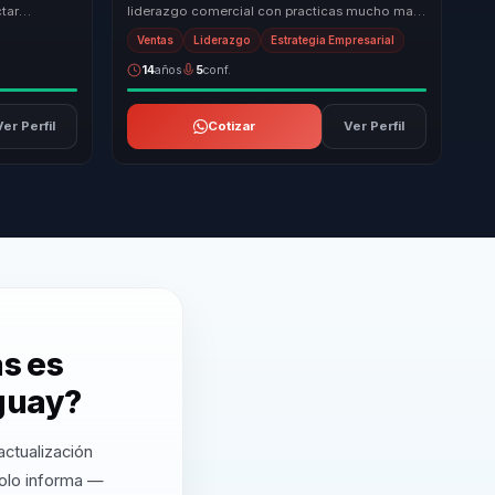
tar
liderazgo comercial con practicas mucho mas
confianza
utiles para equipos que necesitan vender con
Ventas
Liderazgo
Estrategia Empresarial
m...
14
años
5
conf.
Ver Perfil
Cotizar
Ver Perfil
s es
guay?
ctualización
solo informa —