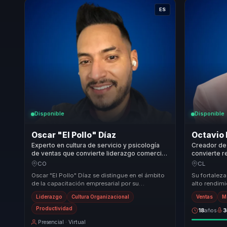
ES
Disponible
Disponible
Oscar "El Pollo" Díaz
Octavio 
Experto en cultura de servicio y psicología
Creador de
de ventas que convierte liderazgo comercial
convierte re
en rendimiento, productividad y cohesión
comercial e
CO
CL
para líderes y equipos.
equipos.
Oscar "El Pollo" Díaz se distingue en el ámbito
Su fortaleza
de la capacitación empresarial por su
alto rendimi
capacidad para integrar de manera efectiva la
misma conve
Liderazgo
Cultura Organizacional
Ventas
M
neuro...
...
Productividad
18
años
3
Presencial · Virtual