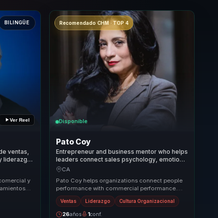
BILINGÜE
Recomendado CHM · TOP 4
Ver Reel
Disponible
Pato Coy
de ventas,
Entrepreneur and business mentor who helps
y liderazgo
leaders connect sales psychology, emotional
al para
wellbeing, and team culture to grow with
CA
healthier performance.
comercial y
Pato Coy helps organizations connect people
tamientos
performance with commercial performance.
 necesitan
She brings a practical mix of leadership,
Ventas
Liderazgo
Cultura Organizacional
emotional ...
26
años
1
conf.