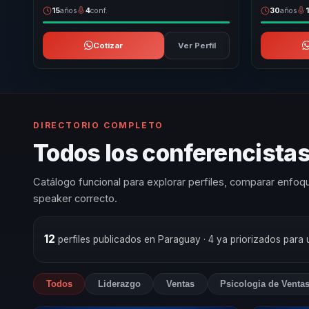
15
años
4
conf.
30
años
Cotizar
Ver Perfil
DIRECTORIO COMPLETO
Todos los conferencistas
Catálogo funcional para explorar perfiles, comparar enfoqu
speaker correcto.
12
perfiles publicados en Paraguay
· 4 ya priorizados para
Todos
Liderazgo
Ventas
Psicologia de Venta