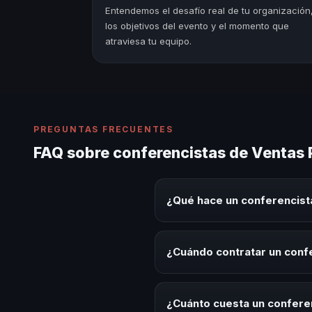
Entendemos el desafío real de tu organización
los objetivos del evento y el momento que
atraviesa tu equipo.
PREGUNTAS FRECUENTES
FAQ sobre conferencistas de Ventas 
¿Qué hace un conferencist
Un conferencista de Ventas Psic
tema en eventos corporativos, c
¿Cuándo contratar un conf
para la audiencia.
Es ideal contratar un conferenc
eventos de integración o cuando
¿Cuánto cuesta un confere