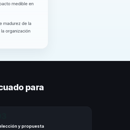
mpacto medible en
de madurez de la
 la organización
cuado para
03
elección y propuesta