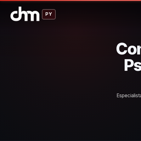
PY
Con
Ps
Especialist