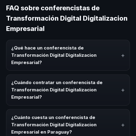
FAQ sobre conferencistas de
Transformación Digital Digitalizacion
Empresarial
¿Qué hace un conferencista de
+
Transformación Digital Digitalizacion
Empresarial?
Un conferencista de Transformación Digital Digitalizacion
Empresarial es un experto que comparte conocimiento,
¿Cuándo contratar un conferencista de
estrategias y experiencias sobre este tema en eventos
+
Transformación Digital Digitalizacion
corporativos, convenciones y seminarios. Su objetivo es
Empresarial?
generar reflexión, inspiración y herramientas aplicables
para la audiencia.
Es ideal contratar un conferencista de Transformación
Digital Digitalizacion Empresarial para kick-offs,
¿Cuánto cuesta un conferencista de
convenciones anuales, programas de desarrollo, eventos
+
Transformación Digital Digitalizacion
de integración o cuando tu organización necesita
Empresarial en Paraguay?
impulsar un cambio cultural relacionado con esta