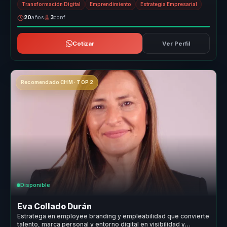
Transformación Digital
Emprendimiento
Estrategia Empresarial
20
años
3
conf.
Cotizar
Ver Perfil
Recomendado CHM · TOP 2
Disponible
Eva Collado Durán
Estratega en employee branding y empleabilidad que convierte
talento, marca personal y entorno digital en visibilidad y