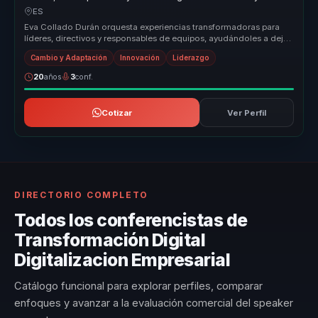
adaptación para organizaciones.
ES
Eva Collado Durán orquesta experiencias transformadoras para
líderes, directivos y responsables de equipos, ayudándoles a dejar
atrás equ...
Cambio y Adaptación
Innovación
Liderazgo
20
años
3
conf.
Cotizar
Ver Perfil
DIRECTORIO COMPLETO
Todos los conferencistas de
Transformación Digital
Digitalizacion Empresarial
Catálogo funcional para explorar perfiles, comparar
enfoques y avanzar a la evaluación comercial del speaker