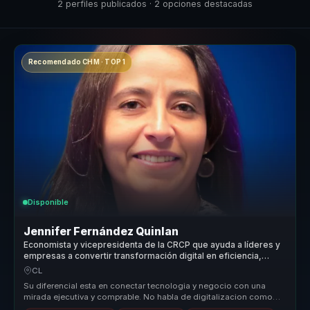
2 perfiles publicados · 2 opciones destacadas
Recomendado CHM · TOP 1
Disponible
Jennifer Fernández Quinlan
Economista y vicepresidenta de la CRCP que ayuda a líderes y
empresas a convertir transformación digital en eficiencia,
rentabilidad y cultura de innovación.
CL
Su diferencial esta en conectar tecnologia y negocio con una
mirada ejecutiva y comprable. No habla de digitalizacion como
moda, sino com...