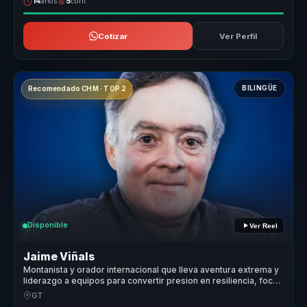
14
años
5
conf.
Cotizar
Ver Perfil
BILINGÜE
Recomendado CHM · TOP 2
Disponible
Ver Reel
Jaime Viñals
Montanista y orador internacional que lleva aventura extrema y
liderazgo a equipos para convertir presion en resiliencia, foco
y rendimiento.
GT