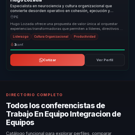
Especialista en neurociencia y cultura organizacional que
convierte desorden operativo en cohesión, ejecución y
productividad para organizaciones.
PE
Hugo Lozada ofrece una propuesta de valor única al orquestar
experiencias transformadoras que permiten a líderes, directivos y
responsabl...
Liderazgo
Cultura Organizacional
Productividad
3
conf.
Cotizar
Ver Perfil
DIRECTORIO COMPLETO
Todos los conferencistas de
Trabajo En Equipo Integracion de
Equipos
Catálogo funcional para explorar perfiles, comparar