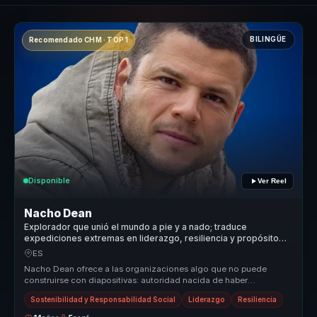
BILINGÜE
Recomendado CHM · TOP 1
Disponible
Ver Reel
Nacho Dean
Explorador que unió el mundo a pie y a nado; traduce
expediciones extremas en liderazgo, resiliencia y propósito
compartido.
ES
Nacho Dean ofrece a las organizaciones algo que no puede
construirse con diapositivas: autoridad nacida de haber
atravesado cambios reale...
Sostenibilidad y Responsabilidad Social
Liderazgo
Resiliencia