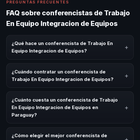
PREGUNTAS FRECUENTES
FAQ sobre conferencistas de Trabajo
En Equipo Integracion de Equipos
¿Qué hace un conferencista de Trabajo En
+
Equipo Integracion de Equipos?
Un conferencista de Trabajo En Equipo Integracion de
Equipos es un experto que comparte conocimiento,
¿Cuándo contratar un conferencista de
+
estrategias y experiencias sobre este tema en eventos
Trabajo En Equipo Integracion de Equipos?
corporativos, convenciones y seminarios. Su objetivo es
generar reflexión, inspiración y herramientas aplicables
Es ideal contratar un conferencista de Trabajo En Equipo
para la audiencia.
Integracion de Equipos para kick-offs, convenciones
¿Cuánto cuesta un conferencista de Trabajo
anuales, programas de desarrollo, eventos de integración
+
En Equipo Integracion de Equipos en
o cuando tu organización necesita impulsar un cambio
Paraguay?
cultural relacionado con esta temática.
Los honorarios varían según la trayectoria del speaker, la
modalidad (presencial o virtual) y la duración del evento.
¿Cómo elegir el mejor conferencista de
+
En CHM Paraguay ofrecemos asesoría estratégica sin