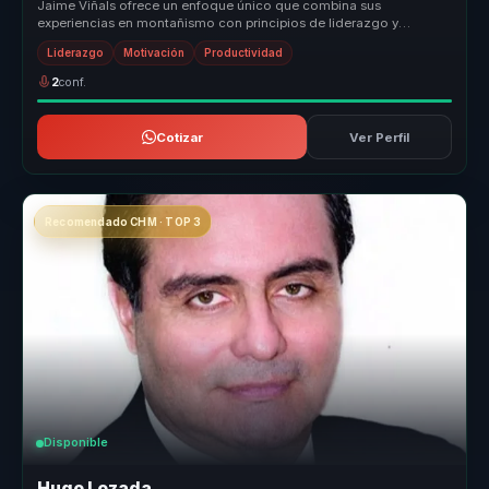
Jaime Viñals ofrece un enfoque único que combina sus
experiencias en montañismo con principios de liderazgo y
resiliencia. Su metodología...
Liderazgo
Motivación
Productividad
2
conf.
Cotizar
Ver Perfil
Recomendado CHM · TOP 3
Disponible
Hugo Lozada