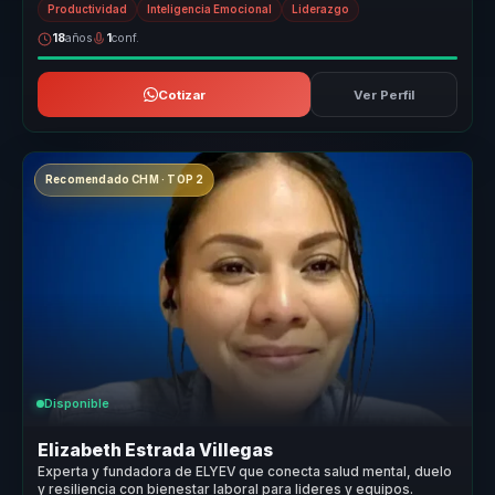
Productividad
Inteligencia Emocional
Liderazgo
18
años
1
conf.
Cotizar
Ver Perfil
Recomendado CHM · TOP 2
Disponible
Elizabeth Estrada Villegas
Experta y fundadora de ELYEV que conecta salud mental, duelo
y resiliencia con bienestar laboral para lideres y equipos.