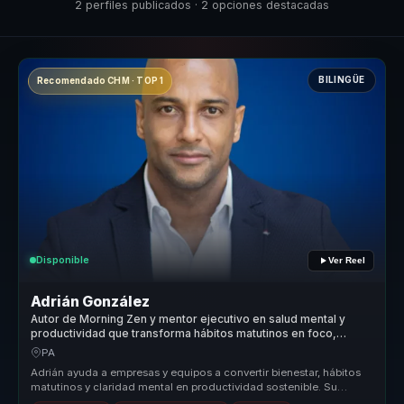
2 perfiles publicados · 2 opciones destacadas
BILINGÜE
Recomendado CHM · TOP 1
Disponible
Ver Reel
Adrián González
Autor de Morning Zen y mentor ejecutivo en salud mental y
productividad que transforma hábitos matutinos en foco,
energía y rendimiento para líderes y equipos.
PA
Adrián ayuda a empresas y equipos a convertir bienestar, hábitos
matutinos y claridad mental en productividad sostenible. Su
propuesta un...