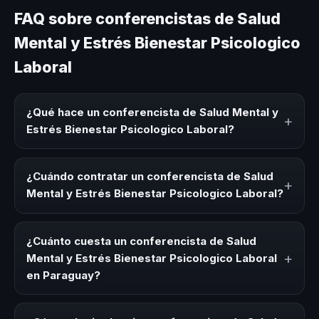
FAQ sobre conferencistas de Salud
Mental y Estrés Bienestar Psicologico
Laboral
¿Qué hace un conferencista de Salud Mental y
+
Estrés Bienestar Psicologico Laboral?
Un conferencista de Salud Mental y Estrés Bienestar
Psicologico Laboral es un experto que comparte
¿Cuándo contratar un conferencista de Salud
+
conocimiento, estrategias y experiencias sobre este tema
Mental y Estrés Bienestar Psicologico Laboral?
en eventos corporativos, convenciones y seminarios. Su
objetivo es generar reflexión, inspiración y herramientas
Es ideal contratar un conferencista de Salud Mental y
aplicables para la audiencia.
Estrés Bienestar Psicologico Laboral para kick-offs,
¿Cuánto cuesta un conferencista de Salud
convenciones anuales, programas de desarrollo, eventos
+
Mental y Estrés Bienestar Psicologico Laboral
de integración o cuando tu organización necesita
en Paraguay?
impulsar un cambio cultural relacionado con esta
temática.
Los honorarios varían según la trayectoria del speaker, la
modalidad (presencial o virtual) y la duración del evento.