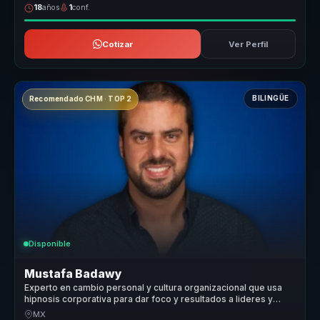
18
años
1
conf.
Cotizar
Ver Perfil
BILINGÜE
Recomendado CHM · TOP 2
Disponible
Mustafa Badawy
Experto en cambio personal y cultura organizacional que usa
hipnosis corporativa para dar foco y resultados a lideres y
equipos.
MX