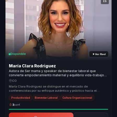
ES
Disponible
Ver Reel
María Clara Rodriguez
Autora de Ser mama y speaker de bienestar laboral que
convierte empoderamiento maternal y equilibrio vida-trabajo
en resiliencia para equipos.
CO
María Clara Rodriguez se distingue en el mercado de
conferencistas por su enfoque auténtico y práctico hacia el
empoderamiento maternal. ...
Productividad
Bienestar Laboral
Cultura Organizacional
3
conf.