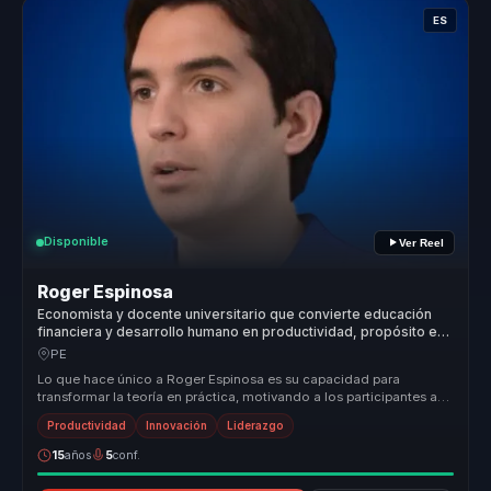
ES
Disponible
Ver Reel
Roger Espinosa
Economista y docente universitario que convierte educación
financiera y desarrollo humano en productividad, propósito e
impacto social para organizaciones.
PE
Lo que hace único a Roger Espinosa es su capacidad para
transformar la teoría en práctica, motivando a los participantes a
aplicar lo apr...
Productividad
Innovación
Liderazgo
15
años
5
conf.