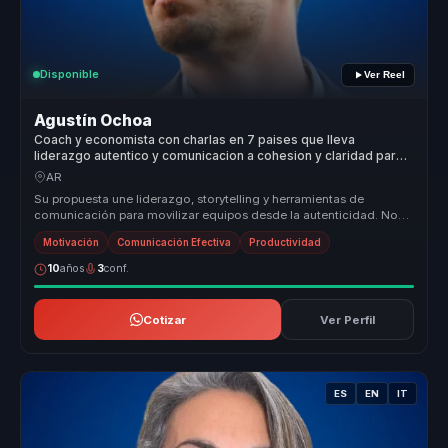
Disponible
Ver Reel
Agustín Ochoa
Coach y economista con charlas en 7 paises que lleva
liderazgo autentico y comunicacion a cohesion y claridad para
equipos.
AR
Su propuesta une liderazgo, storytelling y herramientas de
comunicación para movilizar equipos desde la autenticidad. No
trabaja sobre po...
Motivación
Comunicación Efectiva
Productividad
10
años
3
conf.
Cotizar
Ver Perfil
ES
EN
IT