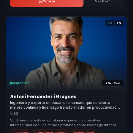
Cotizar
Ver Perfil
ES
EN
Disponible
Ver Reel
Antoni Fernández i Brugués
Ingeniero y experto en desarrollo humano que convierte
mejora continua y liderazgo transformador en productividad
sostenible para líderes y equipos.
ES
Su diferencial esta en combinar experiencia operativa
internacional con una mirada profunda sobre liderazgo interior. No
habla de proposi...
Liderazgo
Cultura Organizacional
Productividad