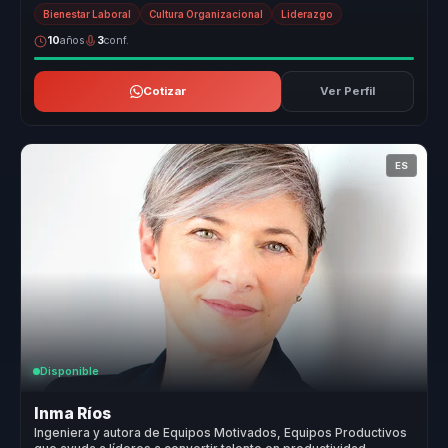
coaching eje...
Bienestar Laboral
Cultura Organizacional
Liderazgo
10
años
3
conf.
Cotizar
Ver Perfil
ES
Disponible
Inma Ríos
Ingeniera y autora de Equipos Motivados, Equipos Productivos