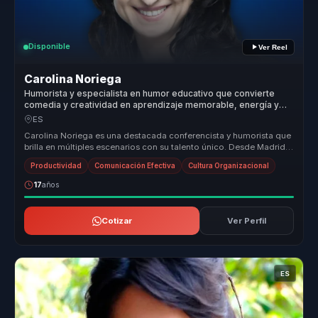
Disponible
Ver Reel
Carolina Noriega
Humorista y especialista en humor educativo que convierte
comedia y creatividad en aprendizaje memorable, energía y
productividad para equipos.
ES
Carolina Noriega es una destacada conferencista y humorista que
brilla en múltiples escenarios con su talento único. Desde Madrid,
conect...
Productividad
Comunicación Efectiva
Cultura Organizacional
17
años
Cotizar
Ver Perfil
ES