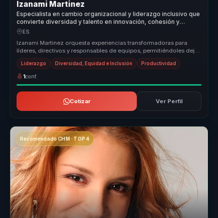
Izanami Martinez
Especialista en cambio organizacional y liderazgo inclusivo que
convierte diversidad y talento en innovación, cohesión y
mejores decisiones para organizaciones.
ES
Izanami Martinez orquesta experiencias transformadoras para
líderes, directivos y responsables de equipos, permitiéndoles dejar
atrás equ...
Liderazgo
Diversidad, Equidad e Inclusión
Productividad
1
conf.
Cotizar
Ver Perfil
Recomendado CHM · TOP 4