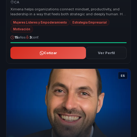
and sustainable performance.
CA
Ximena helps organizations connect mindset, productivity, and
leadership in a way that feels both strategic and deeply human. Her
session...
Mujeres Líderes y Empoderamiento
Estrategia Empresarial
Motivación
15
años
3
conf.
Cotizar
Ver Perfil
ES