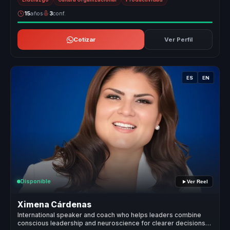
15
años
3
conf.
Cotizar
Ver Perfil
ES
EN
Disponible
Ver Reel
Ximena Cárdenas
International speaker and coach who helps leaders combine
conscious leadership and neuroscience for clearer decisions