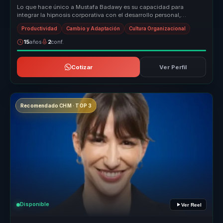
Lo que hace único a Mustafa Badawy es su capacidad para
integrar la hipnosis corporativa con el desarrollo personal,
ofreciendo un enfoqu...
Productividad
Cambio y Adaptación
Cultura Organizacional
15
años
2
conf.
Cotizar
Ver Perfil
Recomendado CHM · TOP 3
Disponible
Ver Reel