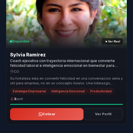
Disponible
Ver Reel
Sylvia Ramírez
Coach ejecutiva con trayectoria internacional que convierte
felicidad laboral e inteligencia emocional en bienestar para
lideres.
CO
Su fortaleza esta en convertir felicidad en una conversacion seria y
util para empresa, no en un concepto liviano. Une liderazgo,
bienest...
Estrategia Empresarial
Inteligencia Emocional
Productividad
3
conf.
Cotizar
Ver Perfil