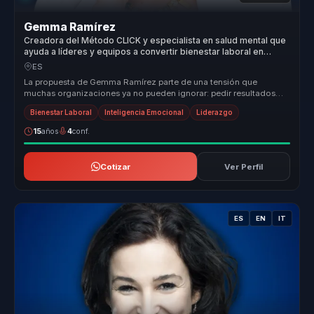
Gemma Ramírez
Creadora del Método CLICK y especialista en salud mental que
ayuda a líderes y equipos a convertir bienestar laboral en
productividad, foco y resiliencia.
ES
La propuesta de Gemma Ramírez parte de una tensión que
muchas organizaciones ya no pueden ignorar: pedir resultados
altos en contextos do...
Bienestar Laboral
Inteligencia Emocional
Liderazgo
15
años
4
conf.
Cotizar
Ver Perfil
ES
EN
IT