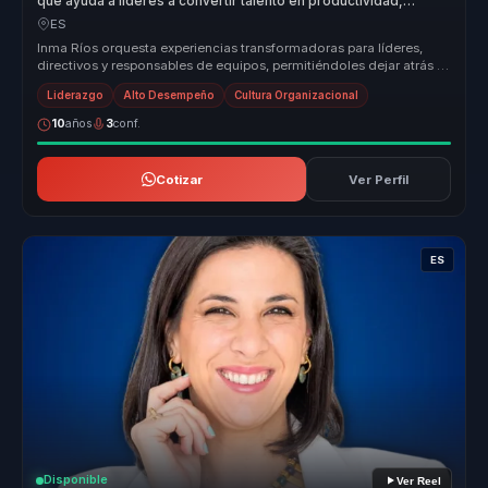
que ayuda a líderes a convertir talento en productividad,
cohesión y alto rendimiento.
ES
Inma Ríos orquesta experiencias transformadoras para líderes,
directivos y responsables de equipos, permitiéndoles dejar atrás la
desalin...
Liderazgo
Alto Desempeño
Cultura Organizacional
10
años
3
conf.
Cotizar
Ver Perfil
ES
Disponible
Ver Reel