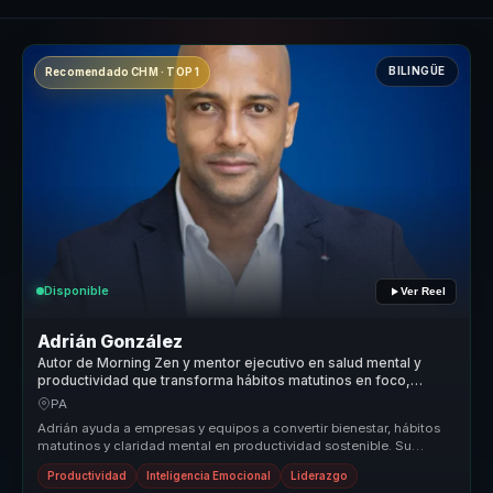
BILINGÜE
Recomendado CHM · TOP 1
Disponible
Ver Reel
Adrián González
Autor de Morning Zen y mentor ejecutivo en salud mental y
productividad que transforma hábitos matutinos en foco,
energía y rendimiento para líderes y equipos.
PA
Adrián ayuda a empresas y equipos a convertir bienestar, hábitos
matutinos y claridad mental en productividad sostenible. Su
propuesta un...
Productividad
Inteligencia Emocional
Liderazgo