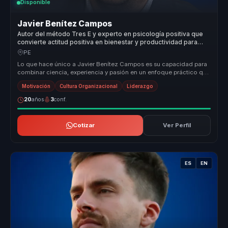
Disponible
Javier Benítez Campos
Autor del método Tres E y experto en psicología positiva que
convierte actitud positiva en bienestar y productividad para
equipos.
PE
Lo que hace único a Javier Benítez Campos es su capacidad para
combinar ciencia, experiencia y pasión en un enfoque práctico que
transfor...
Motivación
Cultura Organizacional
Liderazgo
20
años
3
conf.
Cotizar
Ver Perfil
ES
EN