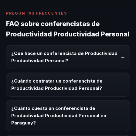
PREGUNTAS FRECUENTES
FAQ sobre conferencistas de
Productividad Productividad Personal
¿Qué hace un conferencista de Productividad
+
Productividad Personal?
Un conferencista de Productividad Productividad
Personal es un experto que comparte conocimiento,
¿Cuándo contratar un conferencista de
+
estrategias y experiencias sobre este tema en eventos
Productividad Productividad Personal?
corporativos, convenciones y seminarios. Su objetivo es
generar reflexión, inspiración y herramientas aplicables
Es ideal contratar un conferencista de Productividad
para la audiencia.
Productividad Personal para kick-offs, convenciones
¿Cuánto cuesta un conferencista de
anuales, programas de desarrollo, eventos de integración
+
Productividad Productividad Personal en
o cuando tu organización necesita impulsar un cambio
Paraguay?
cultural relacionado con esta temática.
Los honorarios varían según la trayectoria del speaker, la