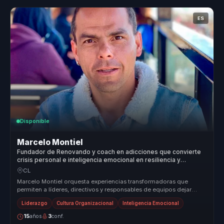
ES
Disponible
Marcelo Montiel
Fundador de Renovando y coach en adicciones que convierte
crisis personal e inteligencia emocional en resiliencia y
liderazgo humano para equipos.
CL
Marcelo Montiel orquesta experiencias transformadoras que
permiten a líderes, directivos y responsables de equipos dejar
atrás la desalin...
Liderazgo
Cultura Organizacional
Inteligencia Emocional
15
años
3
conf.