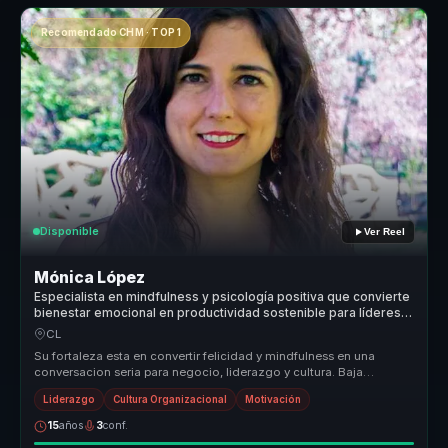
Recomendado CHM · TOP 1
Disponible
Ver Reel
Mónica López
Especialista en mindfulness y psicología positiva que convierte
bienestar emocional en productividad sostenible para líderes y
equipos.
CL
Su fortaleza esta en convertir felicidad y mindfulness en una
conversacion seria para negocio, liderazgo y cultura. Baja
bienestar a prac...
Liderazgo
Cultura Organizacional
Motivación
15
años
3
conf.