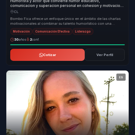
Humorista y actor que convierte humor educativo,
comunicacion y superacion personal en cohesion y motivacion
para lideres y equipos.
CL
Bombo Fica ofrece un enfoque único en el ámbito de las charlas
motivacionales al combinar su talento humorístico con una
profunda compren...
Motivación
Comunicación Efectiva
Liderazgo
30
años
2
conf.
Cotizar
Ver Perfil
ES