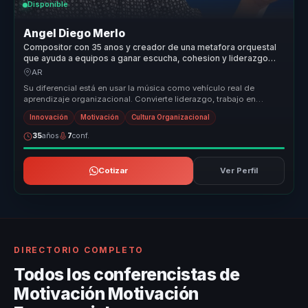
Disponible
Angel Diego Merlo
Compositor con 35 anos y creador de una metafora orquestal
que ayuda a equipos a ganar escucha, cohesion y liderazgo
colaborativo.
AR
Su diferencial está en usar la música como vehículo real de
aprendizaje organizacional. Convierte liderazgo, trabajo en
equipo y cultura ...
Innovación
Motivación
Cultura Organizacional
35
años
7
conf.
Cotizar
Ver Perfil
DIRECTORIO COMPLETO
Todos los conferencistas de
Motivación Motivación