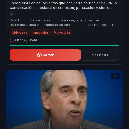
Especialista en neuroventas que convierte neurociencia, PNL y
comunicación emocional en conexión, persuasión y cierres
inteligentes para equipos comerciales.
ES
Su diferencial esta en unir neurociencia, programacion
neurolinguistica y comunicacion emocional en una metodologia
muy accionable. No ha...
Liderazgo
Innovación
Motivación
30
años
3
conf.
Cotizar
Ver Perfil
ES