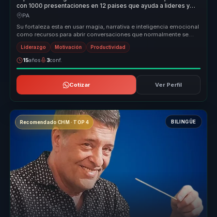
con 1000 presentaciones en 12 paises que ayuda a lideres y
equipos a generar recordacion y accion.
PA
Su fortaleza esta en usar magia, narrativa e inteligencia emocional
como recursos para abrir conversaciones que normalmente se
olvidan ra...
Liderazgo
Motivación
Productividad
15
años
3
conf.
Cotizar
Ver Perfil
BILINGÜE
Recomendado CHM · TOP 4