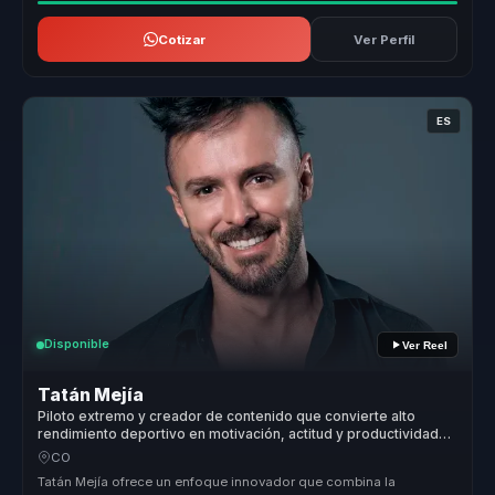
Cotizar
Ver Perfil
ES
Disponible
Ver Reel
Tatán Mejía
Piloto extremo y creador de contenido que convierte alto
rendimiento deportivo en motivación, actitud y productividad
para líderes y equipos.
CO
Tatán Mejía ofrece un enfoque innovador que combina la