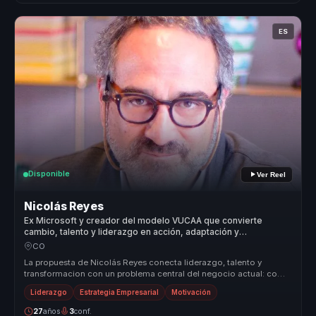
ES
Disponible
Ver Reel
Nicolás Reyes
Ex Microsoft y creador del modelo VUCAA que convierte
cambio, talento y liderazgo en acción, adaptación y
productividad para equipos.
CO
La propuesta de Nicolás Reyes conecta liderazgo, talento y
transformacion con un problema central del negocio actual: como
responder con ...
Liderazgo
Estrategia Empresarial
Motivación
27
años
3
conf.