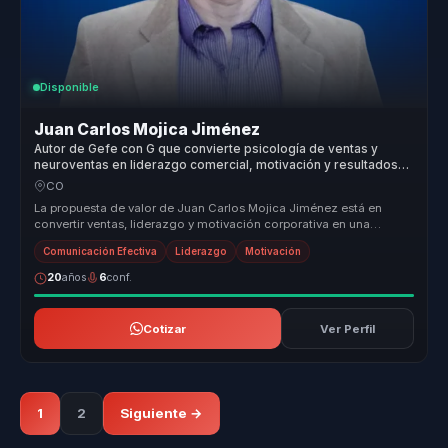
Disponible
Juan Carlos Mojica Jiménez
Autor de Gefe con G que convierte psicología de ventas y
neuroventas en liderazgo comercial, motivación y resultados
para equipos.
CO
La propuesta de valor de Juan Carlos Mojica Jiménez está en
convertir ventas, liderazgo y motivación corporativa en una
experiencia de ap...
Comunicación Efectiva
Liderazgo
Motivación
20
años
6
conf.
Cotizar
Ver Perfil
1
2
Siguiente →