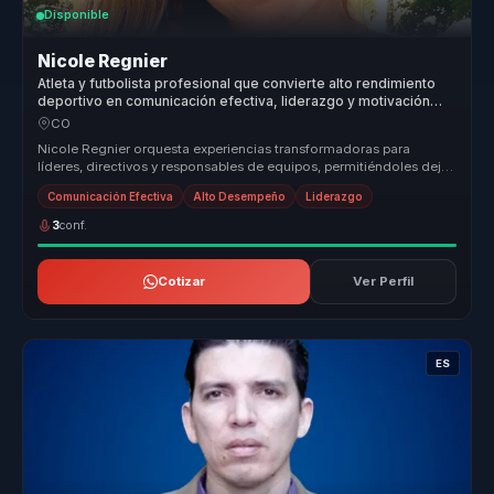
Disponible
Nicole Regnier
Atleta y futbolista profesional que convierte alto rendimiento
deportivo en comunicación efectiva, liderazgo y motivación
para líderes y equipos.
CO
Nicole Regnier orquesta experiencias transformadoras para
líderes, directivos y responsables de equipos, permitiéndoles dejar
atrás estru...
Comunicación Efectiva
Alto Desempeño
Liderazgo
3
conf.
Cotizar
Ver Perfil
ES