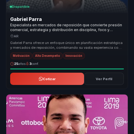
Disponible
Gabriel Parra
Especialista en mercados de reposición que convierte presión
comercial, estrategia y distribución en disciplina, foco y
ejecución para equipos de ventas.
AR
Gabriel Parra ofrece un enfoque único en planificación estratégica
y mercados de reposición, combinando su vasta experiencia con
un estil...
Motivación
Alto Desempeño
Innovación
25
años
3
conf.
Cotizar
Ver Perfil