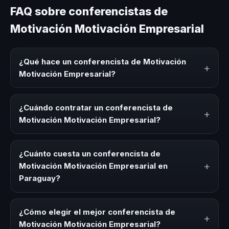
FAQ sobre conferencistas de
Motivación Motivación Empresarial
¿Qué hace un conferencista de Motivación
+
Motivación Empresarial?
Un conferencista de Motivación Motivación Empresarial
es un experto que comparte conocimiento, estrategias y
¿Cuándo contratar un conferencista de
+
experiencias sobre este tema en eventos corporativos,
Motivación Motivación Empresarial?
convenciones y seminarios. Su objetivo es generar
reflexión, inspiración y herramientas aplicables para la
Es ideal contratar un conferencista de Motivación
audiencia.
Motivación Empresarial para kick-offs, convenciones
¿Cuánto cuesta un conferencista de
anuales, programas de desarrollo, eventos de integración
+
Motivación Motivación Empresarial en
o cuando tu organización necesita impulsar un cambio
Paraguay?
cultural relacionado con esta temática.
Los honorarios varían según la trayectoria del speaker, la
modalidad (presencial o virtual) y la duración del evento.
¿Cómo elegir el mejor conferencista de
+
En CHM Paraguay ofrecemos asesoría estratégica sin
Motivación Motivación Empresarial?