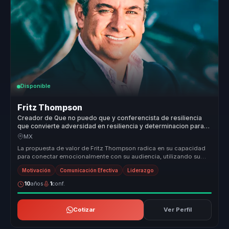
Disponible
Fritz Thompson
Creador de Que no puedo que y conferencista de resiliencia
que convierte adversidad en resiliencia y determinacion para
equipos y lideres.
MX
La propuesta de valor de Fritz Thompson radica en su capacidad
para conectar emocionalmente con su audiencia, utilizando su
propia histor...
Motivación
Comunicación Efectiva
Liderazgo
10
años
1
conf.
Cotizar
Ver Perfil