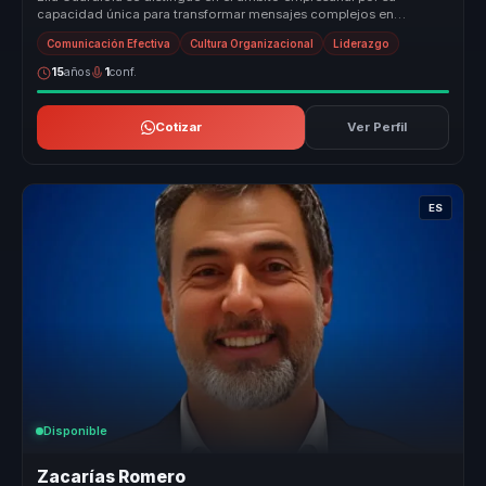
capacidad única para transformar mensajes complejos en
narrativas memorables ...
Comunicación Efectiva
Cultura Organizacional
Liderazgo
15
años
1
conf.
Cotizar
Ver Perfil
ES
Disponible
Zacarías Romero