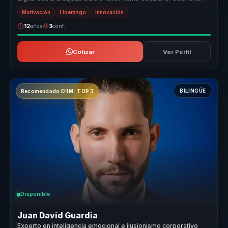
temas que mucha...
Motivación
Liderazgo
Innovación
12
años
3
conf.
Cotizar
Ver Perfil
BILINGÜE
Recomendado CHM · TOP 3
Disponible
Juan David Guardia
Experto en inteligencia emocional e ilusionismo corporativo