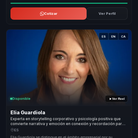
Cotizar
Ver Perfil
ES
EN
CA
Disponible
Ver Reel
Elia Guardiola
Experta en storytelling corporativo y psicología positiva que
convierte narrativa y emoción en conexión y recordación para
marcas y equipos.
ES
Elia Guardiola se distingue en el ámbito empresarial por su