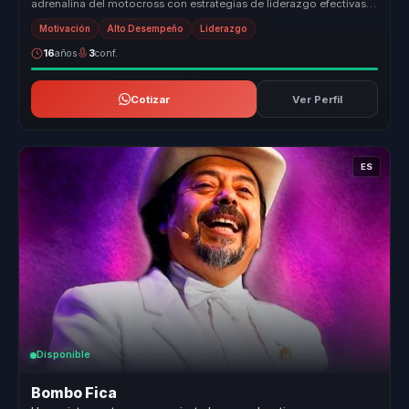
adrenalina del motocross con estrategias de liderazgo efectivas.
Su capacidad para...
Motivación
Alto Desempeño
Liderazgo
16
años
3
conf.
Cotizar
Ver Perfil
ES
Disponible
Bombo Fica