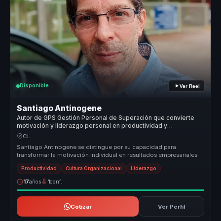
Disponible
Ver Reel
Santiago Antinogene
Autor de GPS Gestión Personal de Superación que convierte
motivación y liderazgo personal en productividad y
compromiso para equipos.
CL
Santiago Antinogene se distingue por su capacidad para
transformar la motivación individual en resultados empresariales
concretos. Su enf...
Productividad
Cultura Organizacional
Liderazgo
17
años
1
conf.
Cotizar
Ver Perfil