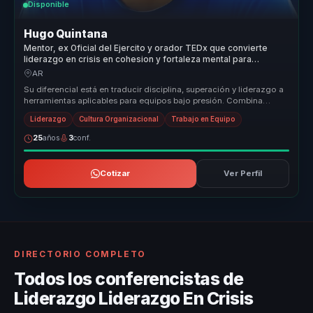
Disponible
Hugo Quintana
Mentor, ex Oficial del Ejercito y orador TEDx que convierte
liderazgo en crisis en cohesion y fortaleza mental para
equipos.
AR
Su diferencial está en traducir disciplina, superación y liderazgo a
herramientas aplicables para equipos bajo presión. Combina
autoridad...
Liderazgo
Cultura Organizacional
Trabajo en Equipo
25
años
3
conf.
Cotizar
Ver Perfil
DIRECTORIO COMPLETO
Todos los conferencistas de
Liderazgo Liderazgo En Crisis