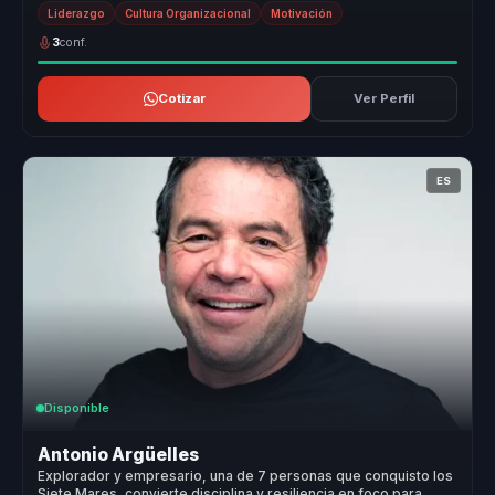
Su enfoq...
Liderazgo
Cultura Organizacional
Motivación
3
conf.
Cotizar
Ver Perfil
ES
Disponible
Antonio Argüelles
Explorador y empresario, una de 7 personas que conquisto los
Siete Mares, convierte disciplina y resiliencia en foco para