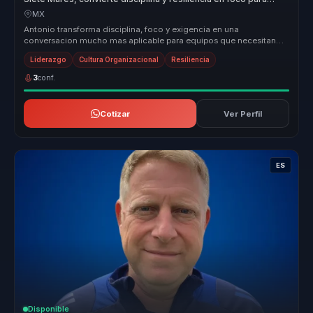
lideres.
MX
Antonio transforma disciplina, foco y exigencia en una
conversacion mucho mas aplicable para equipos que necesitan
sostener desempeno en ...
Liderazgo
Cultura Organizacional
Resiliencia
3
conf.
Cotizar
Ver Perfil
ES
Disponible