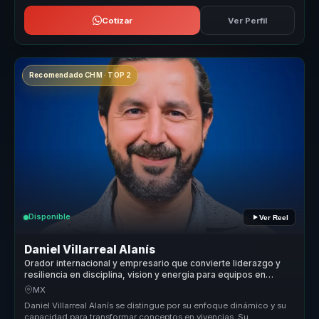
Cotizar
Ver Perfil
Recomendado CHM · TOP 2
Disponible
Ver Reel
Daniel Villarreal Alanís
Orador internacional y empresario que convierte liderazgo y
resiliencia en disciplina, vision y energia para equipos en
cambio.
MX
Daniel Villarreal Alanís se distingue por su enfoque dinámico y su
capacidad para transformar conceptos en vivencias. Su