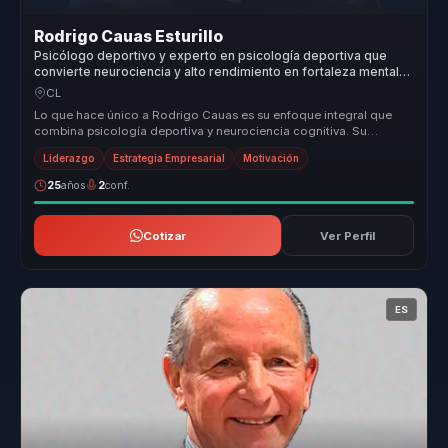
Rodrigo Cauas Esturillo
Psicólogo deportivo y experto en psicología deportiva que
convierte neurociencia y alto rendimiento en fortaleza mental
para atletas y equipos.
CL
Lo que hace único a Rodrigo Cauas es su enfoque integral que
combina psicología deportiva y neurociencia cognitiva. Su
metodología innova...
Liderazgo
Estrategia Empresarial
Motivación
25
años
2
conf.
Cotizar
Ver Perfil
ES