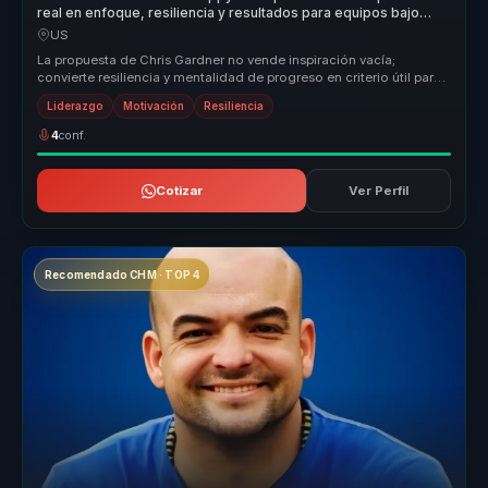
real en enfoque, resiliencia y resultados para equipos bajo
presion.
US
La propuesta de Chris Gardner no vende inspiración vacía;
convierte resiliencia y mentalidad de progreso en criterio útil para
momentos d...
Liderazgo
Motivación
Resiliencia
4
conf.
Cotizar
Ver Perfil
Recomendado CHM · TOP 4