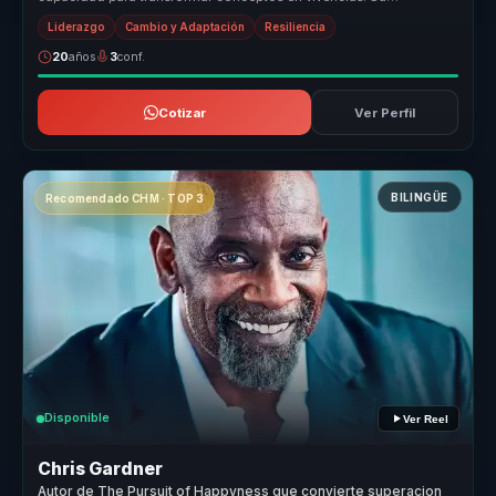
metodología comb...
Liderazgo
Cambio y Adaptación
Resiliencia
20
años
3
conf.
Cotizar
Ver Perfil
BILINGÜE
Recomendado CHM · TOP 3
Disponible
Ver Reel
Chris Gardner
Autor de The Pursuit of Happyness que convierte superacion