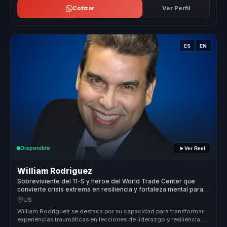
Cotizar
Ver Perfil
ES
EN
Disponible
Ver Reel
William Rodriguez
Sobreviviente del 11-S y heroe del World Trade Center que
convierte crisis extrema en resiliencia y fortaleza mental para
equipos.
US
William Rodriguez se destaca por su capacidad para transformar
experiencias traumáticas en lecciones de liderazgo y resiliencia.