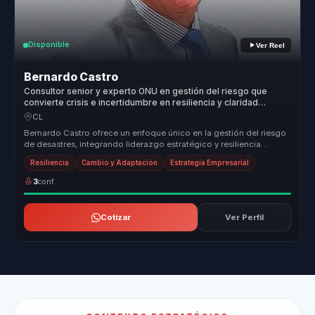
Disponible
Ver Reel
Bernardo Castro
Consultor senior y experto ONU en gestión del riesgo que
convierte crisis e incertidumbre en resiliencia y claridad
estratégica para líderes.
CL
Bernardo Castro ofrece un enfoque único en la gestión del riesgo
de desastres, integrando liderazgo estratégico y resiliencia
organizacio...
Resiliencia
Cambio y Adaptación
Estrategia Empresarial
3
conf.
Cotizar
Ver Perfil