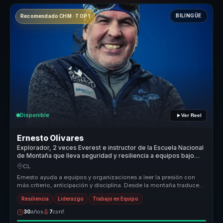
BILINGÜE
Recomendado CHM · TOP 1
Disponible
Ver Reel
Ernesto Olivares
Explorador, 2 veces Everest e instructor de la Escuela Nacional
de Montaña que lleva seguridad y resiliencia a equipos bajo
presión.
CL
Ernesto ayuda a equipos y organizaciones a leer la presión con
más criterio, anticipación y disciplina. Desde la montaña traduce
segurida...
Resiliencia
Liderazgo
Trabajo en Equipo
30
años
7
conf.