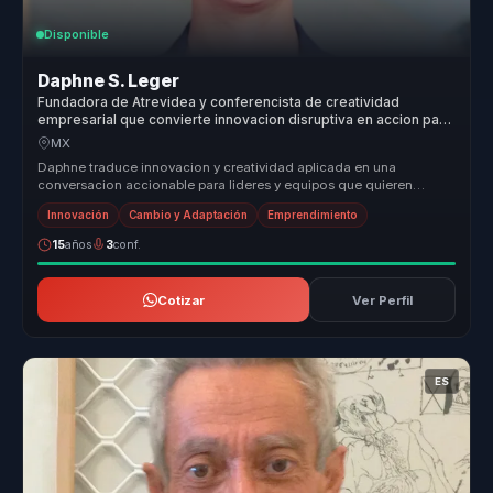
Disponible
Daphne S. Leger
Fundadora de Atrevidea y conferencista de creatividad
empresarial que convierte innovacion disruptiva en accion para
lideres y equipos.
MX
Daphne traduce innovacion y creatividad aplicada en una
conversacion accionable para lideres y equipos que quieren
impulsar cambio, nueva...
Innovación
Cambio y Adaptación
Emprendimiento
15
años
3
conf.
Cotizar
Ver Perfil
ES