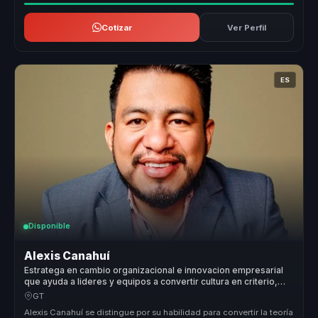
Cotizar
Ver Perfil
ES
Disponible
Alexis Canahuí
Estratega en cambio organizacional e innovacion empresarial
que ayuda a lideres y equipos a convertir cultura en criterio,
cohesion y mejor ejecucion.
GT
Alexis Canahuí se distingue por su habilidad para convertir la teoría