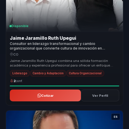
Disponible
Jaime Jaramillo Ruth Upegui
Consultor en liderazgo transformacional y cambio
organizacional que convierte cultura de innovación en
adaptación, criterio y cohesión para organizaciones.
CO
Jaime Jaramillo Ruth Upegui combina una sólida formación
académica y experiencia profesional para ofrecer un enfoque
único en el desarrol...
Liderazgo
Cambio y Adaptación
Cultura Organizacional
2
conf.
Cotizar
Ver Perfil
ES