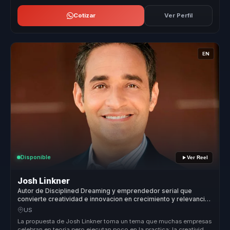
Cotizar
Ver Perfil
EN
Disponible
Ver Reel
Josh Linkner
Autor de Disciplined Dreaming y emprendedor serial que
convierte creatividad e innovacion en crecimiento y relevancia
para empresas.
US
La propuesta de Josh Linkner toma un tema que muchas empresas
celebran en teoria pero ejecutan poco en la practica: la creatividad