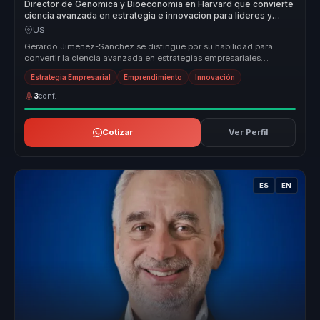
Director de Genomica y Bioeconomia en Harvard que convierte
ciencia avanzada en estrategia e innovacion para lideres y
empresas.
US
Gerardo Jimenez-Sanchez se distingue por su habilidad para
convertir la ciencia avanzada en estrategias empresariales
efectivas, ofrecien...
Estrategia Empresarial
Emprendimiento
Innovación
3
conf.
Cotizar
Ver Perfil
ES
EN