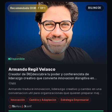
BILINGÜE
Recomendado CHM · TOP 1
Disponible
Armando Regil Velasco
Creador de (RE)descubre tu poder y conferencista de
liderazgo creativo que convierte innovacion disruptiva en
accion para organizaciones y equipos.
MX
Armando traduce innovacion, liderazgo creativo y cambio en una
conversacion util para organizaciones que quieren preparar mejor
a sus equ...
Innovación
Cambio y Adaptación
Estrategia Empresarial
15
años
3
conf.