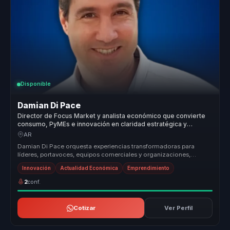
Disponible
Damian Di Pace
Director de Focus Market y analista económico que convierte
consumo, PyMEs e innovación en claridad estratégica y
mejores decisiones comerciales para líderes.
AR
Damian Di Pace orquesta experiencias transformadoras para
líderes, portavoces, equipos comerciales y organizaciones,
permitiéndoles dejar...
Innovación
Actualidad Económica
Emprendimiento
2
conf.
Cotizar
Ver Perfil