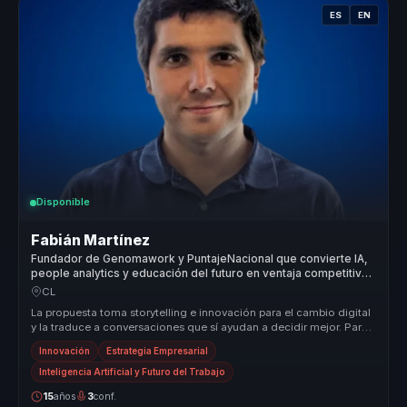
ES
EN
Disponible
Fabián Martínez
Fundador de Genomawork y PuntajeNacional que convierte IA,
people analytics y educación del futuro en ventaja competitiva
para organizaciones.
CL
La propuesta toma storytelling e innovación para el cambio digital
y la traduce a conversaciones que sí ayudan a decidir mejor. Para
lide...
Innovación
Estrategia Empresarial
Inteligencia Artificial y Futuro del Trabajo
15
años
3
conf.