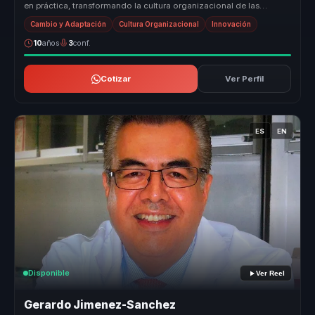
en práctica, transformando la cultura organizacional de las
empresa...
Cambio y Adaptación
Cultura Organizacional
Innovación
10
años
3
conf.
Cotizar
Ver Perfil
ES
EN
Disponible
Ver Reel
Gerardo Jimenez-Sanchez