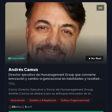
ES
Disponible
Ver Reel
Andrés Camus
Director ejecutivo de Humanagement Group que convierte
innovación y cambio organizacional en habilidades y resultados
sostenibles para líderes.
CL
Como Director Ejecutivo y Socio de Humanagement Group,
Andrés Camus se destaca por su enfoque innovador en el
desarrollo del potencial hu...
Innovación
Cambio y Adaptación
Cultura Organizacional
20
años
1
conf.