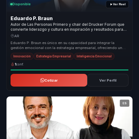
Disponible
Ver Reel
Eduardo P. Braun
Autor de Las Personas Primero y chair del Drucker Forum que
convierte liderazgo y cultura en inspiración y resultados para
empresas.
AR
Eduardo P. Braun es único en su capacidad para integrar la
gestión emocional con la estrategia empresarial, ofreciendo un
valor medible a...
Innovación
Estrategia Empresarial
Inteligencia Emocional
1
conf.
Cotizar
Ver Perfil
ES