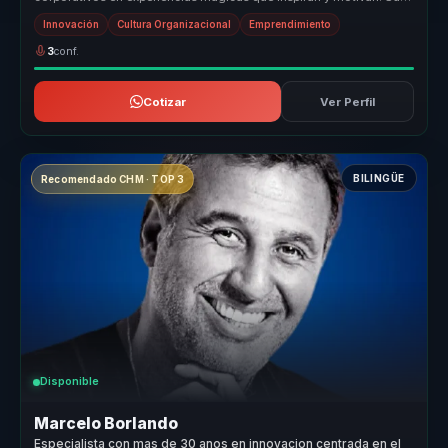
enfoque ún...
Innovación
Cultura Organizacional
Emprendimiento
3
conf.
Cotizar
Ver Perfil
BILINGÜE
Recomendado CHM · TOP 3
Disponible
Marcelo Borlando
Especialista con mas de 30 anos en innovacion centrada en el