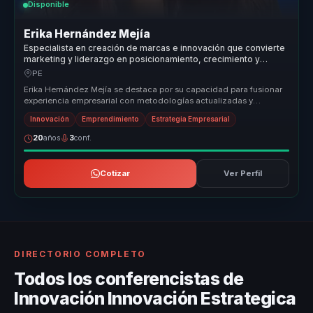
Disponible
Erika Hernández Mejía
Especialista en creación de marcas e innovación que convierte
marketing y liderazgo en posicionamiento, crecimiento y
relevancia para empresas.
PE
Erika Hernández Mejía se destaca por su capacidad para fusionar
experiencia empresarial con metodologías actualizadas y
storytelling insp...
Innovación
Emprendimiento
Estrategia Empresarial
20
años
3
conf.
Cotizar
Ver Perfil
DIRECTORIO COMPLETO
Todos los conferencistas de
Innovación Innovación Estrategica