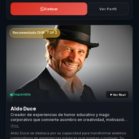
Cotizar
Ver Perfil
Recomendado CHM · TOP 2
Disponible
Ver Reel
Aldo Duce
Creador de experiencias de humor educativo y mago
corporativo que convierte asombro en creatividad, motivación
y recordación para líderes y equipos.
CL
Aldo Duce se destaca por su capacidad para transformar eventos
corporativos en experiencias mágicas que inspiran y motivan. Su