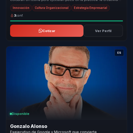
como m...
Innovación
Cultura Organizacional
Estrategia Empresarial
3
conf.
Cotizar
Ver Perfil
ES
Disponible
Gonzalo Alonso
Exejecutivo de Google y Microsoft que convierte