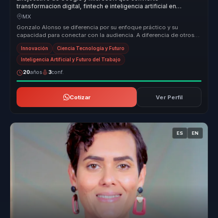
transformacion digital, fintech e inteligencia artificial en
crecimiento y mejores decisiones para empresas.
MX
Gonzalo Alonso se diferencia por su enfoque práctico y su
capacidad para conectar con la audiencia. A diferencia de otros
speakers, Gonza...
Innovación
Ciencia Tecnología y Futuro
Inteligencia Artificial y Futuro del Trabajo
20
años
3
conf.
Cotizar
Ver Perfil
ES
EN