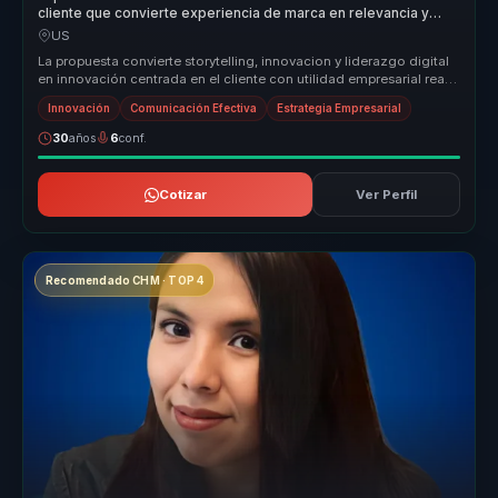
cliente que convierte experiencia de marca en relevancia y
crecimiento para empresas.
US
La propuesta convierte storytelling, innovacion y liderazgo digital
en innovación centrada en el cliente con utilidad empresarial real.
P...
Innovación
Comunicación Efectiva
Estrategia Empresarial
30
años
6
conf.
Cotizar
Ver Perfil
Recomendado CHM · TOP 4