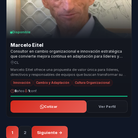
Disponible
Marcelo Eitel
Consultor en cambio organizacional e innovación estratégica
que convierte mejora continua en adaptación para líderes y
equipos.
CL
Marcelo Eitel ofrece una propuesta de valor única para líderes,
directivos y responsables de equipos que buscan transformar sus
organizac...
Innovación
Cambio y Adaptación
Cultura Organizacional
8
años
1
conf.
Cotizar
Ver Perfil
1
2
Siguiente →