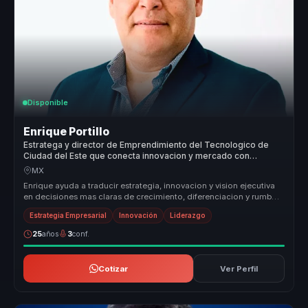
Disponible
Enrique Portillo
Estratega y director de Emprendimiento del Tecnologico de
Ciudad del Este que conecta innovacion y mercado con
claridad para lideres.
MX
Enrique ayuda a traducir estrategia, innovacion y vision ejecutiva
en decisiones mas claras de crecimiento, diferenciacion y rumbo,
para ...
Estrategia Empresarial
Innovación
Liderazgo
25
años
3
conf.
Cotizar
Ver Perfil