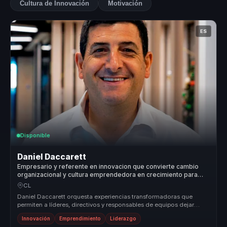
Cultura de Innovación
Motivación
ES
Disponible
Daniel Daccarett
Empresario y referente en innovacion que convierte cambio
organizacional y cultura emprendedora en crecimiento para
lideres y empresas.
CL
Daniel Daccarett orquesta experiencias transformadoras que
permiten a líderes, directivos y responsables de equipos dejar
atrás la desali...
Innovación
Emprendimiento
Liderazgo