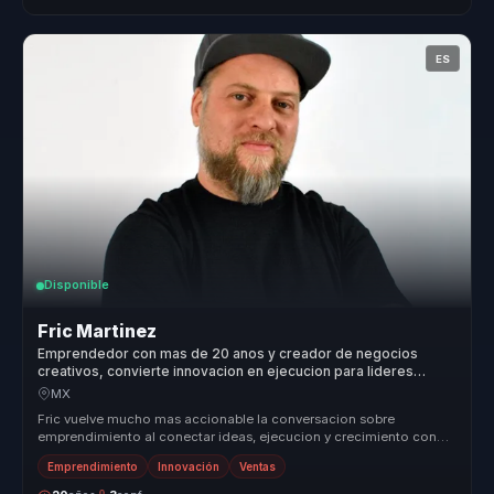
ES
Disponible
Fric Martinez
Emprendedor con mas de 20 anos y creador de negocios
creativos, convierte innovacion en ejecucion para lideres
empresariales.
MX
Fric vuelve mucho mas accionable la conversacion sobre
emprendimiento al conectar ideas, ejecucion y crecimiento con
decisiones claras de...
Emprendimiento
Innovación
Ventas