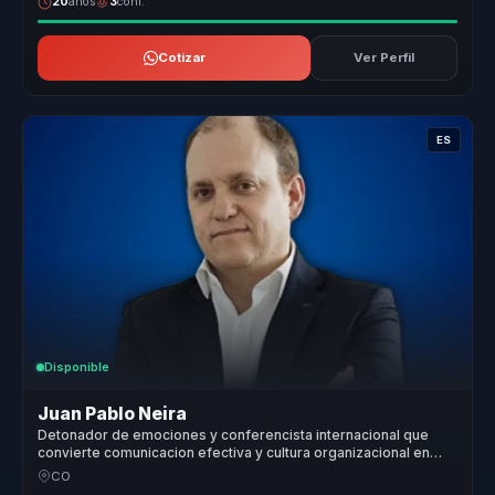
20
años
3
conf.
Cotizar
Ver Perfil
ES
Disponible
Juan Pablo Neira
Detonador de emociones y conferencista internacional que
convierte comunicacion efectiva y cultura organizacional en
crecimiento para lideres y empresas.
CO