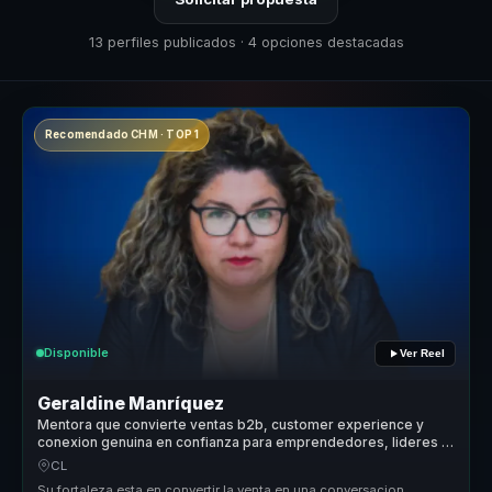
13 perfiles publicados · 4 opciones destacadas
Recomendado CHM · TOP 1
Disponible
Ver Reel
Geraldine Manríquez
Mentora que convierte ventas b2b, customer experience y
conexion genuina en confianza para emprendedores, lideres y
equipos.
CL
Su fortaleza esta en convertir la venta en una conversacion