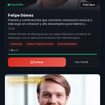
Disponible
Ver Reel
Felipe Gómez
Pianista y conferencista que convierte virtuosismo musical y
liderazgo en cohesion y alto desempeno para lideres y
equipos.
US
Felipe Gómez se distingue por su capacidad para combinar el
liderazgo con la aplicación práctica de metodologías
innovadoras que transfor...
Liderazgo
Cultura Organizacional
Emprendimiento
2
conf.
Cotizar
Ver Perfil
Recomendado CHM · TOP 4