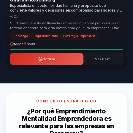
Especialista en sostenibilidad humana y propósito que
convierte valores y decisiones en compromiso para líderes y
organizaciones.
CL
Su diferencial esta en llevar la conversacion sobre proposito a un
terreno concreto para vida profesional y cultura empresarial. Une
pens...
Liderazgo
Emprendimiento
Estrategia Empresarial
5
años
1
conf.
Cotizar
Ver Perfil
CONTEXTO ESTRATÉGICO
¿Por qué Emprendimiento
Mentalidad Emprendedora es
relevante para las empresas en