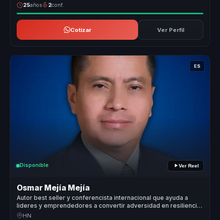
25
años
2
conf.
Cotizar
Ver Perfil
ES
Disponible
Ver Reel
Osmar Mejía Mejía
Autor best seller y conferencista internacional que ayuda a
lideres y emprendedores a convertir adversidad en resiliencia,
accion y mentalidad emprendedora.
HN