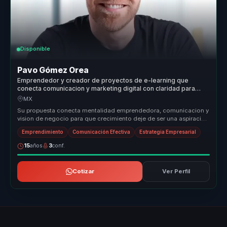
Disponible
Pavo Gómez Orea
Emprendedor y creador de proyectos de e-learning que
conecta comunicacion y marketing digital con claridad para
empresas.
MX
Su propuesta conecta mentalidad emprendedora, comunicacion y
vision de negocio para que crecimiento deje de ser una aspiracion
abstracta....
Emprendimiento
Comunicación Efectiva
Estrategia Empresarial
15
años
3
conf.
Cotizar
Ver Perfil