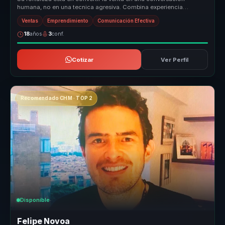
humana, no en una tecnica agresiva. Combina experiencia
emprendedora, pedagog...
Ventas
Emprendimiento
Comunicación Efectiva
18
años
3
conf.
Cotizar
Ver Perfil
Recomendado CHM · TOP 2
Disponible
Felipe Novoa