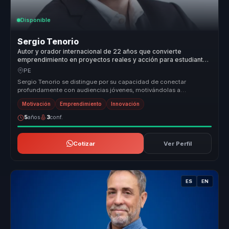
Disponible
Sergio Tenorio
Autor y orador internacional de 22 años que convierte
emprendimiento en proyectos reales y acción para estudiantes
y equipos.
PE
Sergio Tenorio se distingue por su capacidad de conectar
profundamente con audiencias jóvenes, motivándolas a
transformar sus sueños en r...
Motivación
Emprendimiento
Innovación
5
años
3
conf.
Cotizar
Ver Perfil
ES
EN