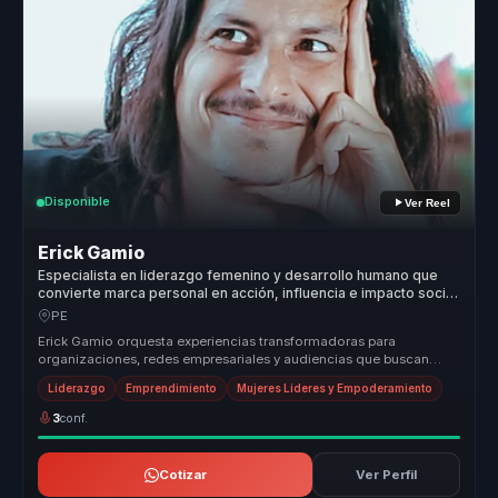
Disponible
Ver Reel
Erick Gamio
Especialista en liderazgo femenino y desarrollo humano que
convierte marca personal en acción, influencia e impacto social
para organizaciones.
PE
Erick Gamio orquesta experiencias transformadoras para
organizaciones, redes empresariales y audiencias que buscan
fortalecer el liderazg...
Liderazgo
Emprendimiento
Mujeres Líderes y Empoderamiento
3
conf.
Cotizar
Ver Perfil