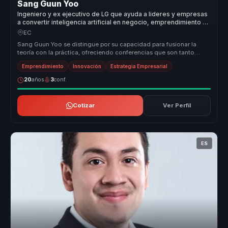
Sang Guun Yoo
Ingeniero y ex ejecutivo de LG que ayuda a lideres y empresas
a convertir inteligencia artificial en negocio, emprendimiento y
ventaja competitiva.
EC
Sang Guun Yoo se distingue por su capacidad para fusionar la
teoría con la práctica, ofreciendo conferencias que son tanto
informativas c...
Emprendimiento
Innovación
Estrategia Empresarial
20
años
3
conf.
Cotizar
Ver Perfil
ES