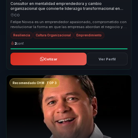
Consultor en mentalidad emprendedora y cambio
organizacional que convierte liderazgo transformacional en
resiliencia, acción y crecimiento para equipos.
CO
Felipe Novoa es un emprendedor apasionado, comprometido con
revolucionar la forma en que las empresas abordan el negocio y el
impacto soc...
Resiliencia
Cultura Organizacional
Emprendimiento
2
conf.
Cotizar
Ver Perfil
Recomendado CHM · TOP 3