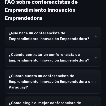
FAQ sobre conferencistas de
Emprendimiento Innovación
Emprendedora
¿Qué hace un conferencista de
+
Emprendimiento Innovación Emprendedora?
Un conferencista de Emprendimiento Innovación
Emprendedora es un experto que comparte
¿Cuándo contratar un conferencista de
+
conocimiento, estrategias y experiencias sobre este tema
Emprendimiento Innovación Emprendedora?
en eventos corporativos, convenciones y seminarios. Su
objetivo es generar reflexión, inspiración y herramientas
Es ideal contratar un conferencista de Emprendimiento
aplicables para la audiencia.
Innovación Emprendedora para kick-offs, convenciones
¿Cuánto cuesta un conferencista de
anuales, programas de desarrollo, eventos de integración
+
Emprendimiento Innovación Emprendedora en
o cuando tu organización necesita impulsar un cambio
Paraguay?
cultural relacionado con esta temática.
Los honorarios varían según la trayectoria del speaker, la
modalidad (presencial o virtual) y la duración del evento.
¿Cómo elegir el mejor conferencista de
+