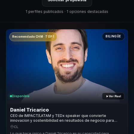
1 perfiles publicados · 1 opciones destacadas
BILINGÜE
Recomendado CHM · TOP 1
Disponible
Ver Reel
Daniel Tricarico
CEO de IMPACT/LATAM y TEDx speaker que convierte
innovacion y sostenibilidad en resultados de negocio para
lideres y empresas.
CL
Lo que hace único a Daniel Tricarico es su capacidad para