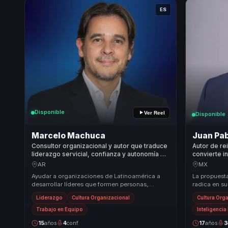
ES
Disponible
Ver Reel
Disponible
Marcelo Machuca
Juan Pab
Consultor organizacional y autor que traduce
Autor de re
liderazgo servicial, confianza y autonomía en
convierte i
resultados con sentido para líderes.
organizacio
AR
MX
equipos.
Ayudar a organizaciones de Latinoamérica a
La propuest
desarrollar líderes que formen personas,
radica en s
fortalezcan equipos y conviertan confianza,
actitudes a t
Liderazgo
Cultura Organizacional
Cultura Org
autonomía...
A ...
Trabajo en Equipo
Inteligenci
15
años
4
conf.
17
años
3