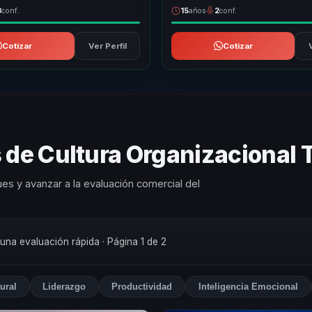
3
conf.
15
años
2
conf.
Cotizar
Ver Perfil
Cotizar
 de Cultura Organizacional 
es y avanzar a la evaluación comercial del
 una evaluación rápida
· Página 1 de 2
ural
Liderazgo
Productividad
Inteligencia Emocional