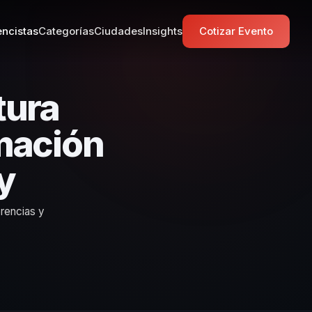
ncistas
Categorías
Ciudades
Insights
Cotizar Evento
tura
mación
y
erencias y