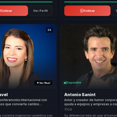
Cotizar
Ver Perfil
Cotizar
ES
Disponible
Ver Reel
avel
Antonio Sanint
onferencista internacional con
Actor y creador de humor corpor
nos que convierte cambio
ayuda a equipos y empresas a con
autoestima en energia para
cultura organizacional en cohesio
CO
y bienestar laboral.
a conecta inspiracion autentica con
Su diferencial esta en usar el hum