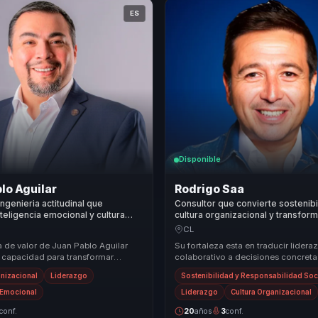
ES
Disponible
lo Aguilar
Rodrigo Saa
ingenieria actitudinal que
Consultor que convierte sostenibi
nteligencia emocional y cultura
cultura organizacional y transfor
nal en cohesion para lideres y
cultural en crecimiento y resultad
CL
empresas.
a de valor de Juan Pablo Aguilar
Su fortaleza esta en traducir lidera
u capacidad para transformar
colaborativo a decisiones concreta
ravés de la reingeniería actitudinal.
e innovacion. No habla solo de insp
anizacional
Liderazgo
Sostenibilidad y Responsabilidad Soc
ayuda ...
a Emocional
Liderazgo
Cultura Organizacional
conf.
20
años
3
conf.