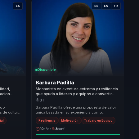
ES
ES
EN
FR
Disponible
Barbara Padilla
lidad,
Montanista en aventura extrema y resiliencia
macion
que ayuda a lideres y equipos a convertir
os para
adversidad en fortaleza mental, cohesion y
GT
superacion.
zgo
Barbara Padilla ofrece una propuesta de valor
s de cultura
única basada en su experiencia como
iracion:
montañista y conferencista. Su enfoque en la
ial
Resiliencia
Motivación
Trabajo en Equipo
transforma...
10
años
3
conf.