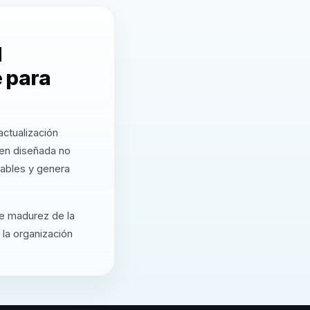
l
e para
ctualización
ien diseñada no
cables y genera
de madurez de la
 la organización