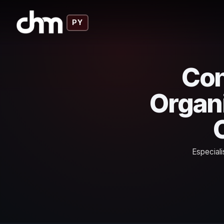
PY
Con
Organ
Especiali