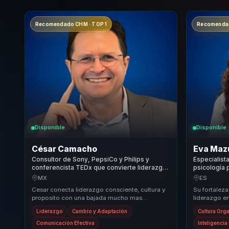
Recomendado CHM · TOP 1
Recomendad
Disponible
Disponible
César Camacho
Eva Maz
Consultor de Sony, PepsiCo y Philips y
Especialist
conferencista TEDx que convierte liderazgo
psicología 
consciente y proposito en cultura y
emocional, 
MX
ES
desempeno para empresas.
equipos.
Cesar conecta liderazgo consciente, cultura y
Su fortaleza
proposito con una bajada mucho mas
liderazgo e
ejecutable para organizaciones que quieren
para cultura
Liderazgo
Cambio y Adaptación
Cultura Org
fortalecer de...
conve...
Comunicación Efectiva
Inteligenci