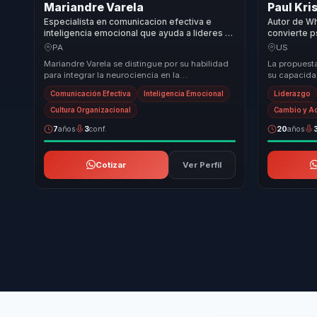
Mariandre Varela
Paul Kri
Especialista en comunicacion efectiva e
Autor de W
inteligencia emocional que ayuda a lideres y
convierte p
equipos a convertir emociones en cohesion,
emocional e
PA
US
foco y rendimiento.
lideres.
Mariandre Varela se distingue por su habilidad
La propuesta
para integrar la neurociencia en la
su capacidad
comunicación empresarial, ofreciendo
positiva en 
Comunicación Efectiva
Inteligencia Emocional
Liderazgo
resultados medibl...
h...
Cultura Organizacional
Cambio y A
7
años
3
conf.
20
años
Cotizar
Ver Perfil