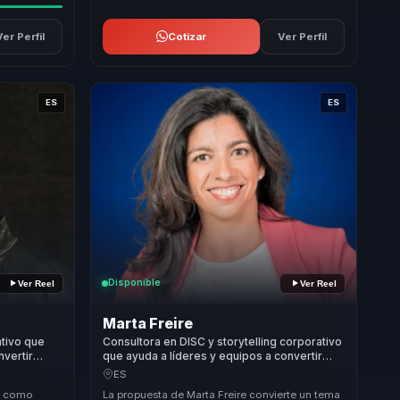
Ver Perfil
Cotizar
Ver Perfil
ES
ES
Disponible
Ver Reel
Ver Reel
Marta Freire
ativo que
Consultora en DISC y storytelling corporativo
vertir
que ayuda a líderes y equipos a convertir
n, confianza
autoconocimiento en comunicación clara,
ES
cohesión y productividad.
or como
La propuesta de Marta Freire convierte un tema