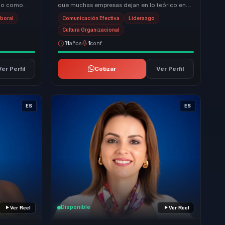
olo como
que muchas empresas dejan en lo teórico en
es
una ventaja concreta: entender mejor cómo
aboral
Comunicación Efectiva
Liderazgo
piens...
Cultura Organizacional
11
años
1
conf.
Ver Perfil
Cotizar
Ver Perfil
ES
ES
Disponible
Ver Reel
Ver Reel