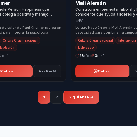
smer
Meli Alemán
hole Person Happiness que
Consultora en bienestar laboral y
sicologia positiva y manejo
consciente que ayuda a lideres y
n bienestar y productividad para
convertir salud integral en produc
PA
energia y cultura saludable.
 de valor de Paul Krismer radica en
Lo que hace único a Meli Alemán es
 para integrar la psicología
capacidad para combinar la ciencia
el entorno corporativo, ofreciendo
psicología en un enfoque práctico
Cultura Organizacional
Cultura Organizacional
Inteligenci
que transforma v...
daptación
Liderazgo
3
conf.
28
años
3
conf.
Cotizar
Ver Perfil
Cotizar
1
2
Siguiente →