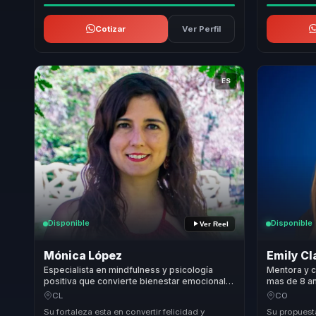
Cotizar
Ver Perfil
ES
Disponible
Disponible
Ver Reel
Mónica López
Emily Cl
Especialista en mindfulness y psicología
Mentora y c
positiva que convierte bienestar emocional
mas de 8 a
en productividad sostenible para líderes y
personal y 
CL
CO
equipos.
equipos.
Su fortaleza esta en convertir felicidad y
Su propuest