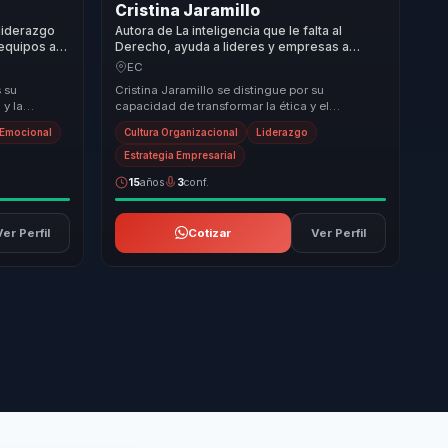
Cristina Jaramillo
 liderazgo
Autora de La inteligencia que le falta al
 equipos a
Derecho, ayuda a lideres y empresas a
tividad,
convertir etica y compliance en cultura,
EC
confianza y ventaja competitiva.
 su
Cristina Jaramillo se distingue por su
 y la
capacidad de transformar la ética y el
 y humano
compliance en herramientas de liderazgo y
a Emocional
Cultura Organizacional
Liderazgo
ventaja competiti...
Estrategia Empresarial
15
años
3
conf.
Ver Perfil
Cotizar
Ver Perfil