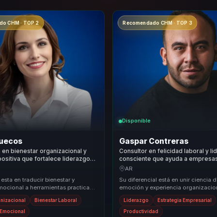
o CHM · TOP 2
Recomendado CHM · TOP 3
Disponible
uecos
Gaspar Contreras
a en bienestar organizacional y
Consultor en felicidad laboral y l
positiva que fortalece liderazgo
consciente que ayuda a empresa
cohesión y productividad en
convertir bienestar en cultura y r
AR
sostenibles.
 esta en traducir bienestar y
Su diferencial está en unir ciencia d
mocional a herramientas practicas
emoción y experiencia organizacio
, clima y rendimiento. Lleva una
la felicidad deje de sonar abstracta. 
anizacional
Bienestar Laboral
Liderazgo
Estrategia Empresarial
a Emocional
Productividad