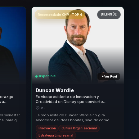
BILINGÜE
Recomendado CHM · TOP 4
Disponible
Ver Reel
Duncan Wardle
iderazgo
Ex vicepresidente de Innovacion y
s a
Creatividad en Disney que convierte
esultados
creatividad e innovacion en cultura aplicable
US
para lideres que deben reinventarse.
el bienestar,
La propuesta de Duncan Wardle no gira
nal para que
alrededor de ideas bonitas, sino de como
At...
construir culturas capaces de innovar de forma
Innovación
Cultura Organizacional
sostenida. ...
Estrategia Empresarial