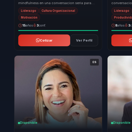
mindfulness en una conversacion seria para
conversacion
negocio, liderazgo y cultura. Baja bienestar a
emocional, 
Liderazgo
Cultura Organizacional
Liderazgo
prac...
Lleva ...
Motivación
Productivi
15
años
3
conf.
8
años
3
c
Cotizar
Ver Perfil
ES
Disponible
Disponible