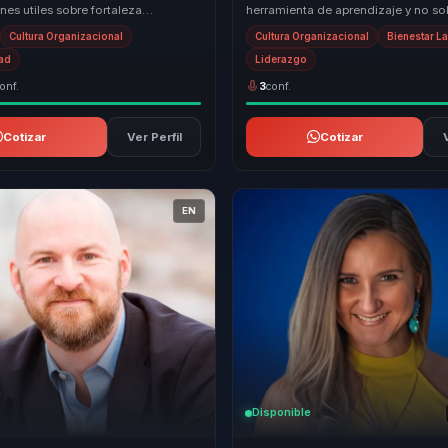
es utiles sobre fortaleza
herramienta de aprendizaje y no s
enfoque y capacidad de levantarse.
entretenimiento. Convierte tension
Cultura Organizacional
Cultura Organizacional
Bienestar L
cotidianas, habi...
dad
Liderazgo
onf.
3
conf.
Cotizar
Ver Perfil
Cotizar
EN
Disponible