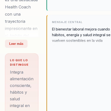
Health Coach
con una
trayectoria
MENSAJE CENTRAL
impresionante en
El bienestar laboral mejora cuando
hábitos, energía y salud integral se
el ámbito del
vuelven sostenibles en la vida
bienestar integral.
Leer más
diaria del equipo.
Con
certificaciones
LO QUE LO
del prestigioso
DISTINGUE
Institute for
Integra
Integrative
alimentación
consciente,
Nutrition de
hábitos y
Nueva York y el
salud
Institute for the
integral en
Psychology of