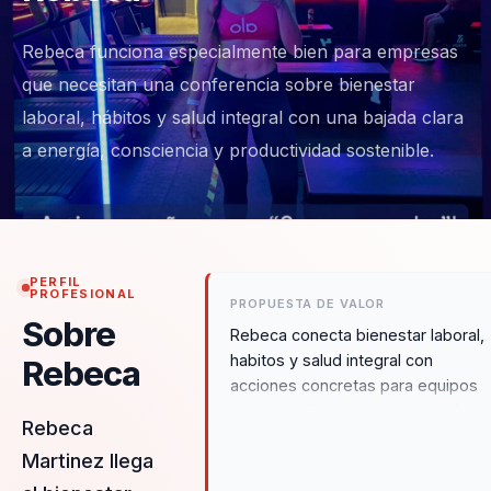
Rebeca funciona especialmente bien para empresas
que necesitan una conferencia sobre bienestar
laboral, hábitos y salud integral con una bajada clara
a energía, consciencia y productividad sostenible.
PERFIL
PROFESIONAL
PROPUESTA DE VALOR
Sobre
Rebeca conecta bienestar laboral,
habitos y salud integral con
Rebeca
acciones concretas para equipos
que necesitan sostener energia,
Rebeca
enfoque y autocuidado sin separar
Martinez llega
el bienestar de la productividad ni
de la cultura diaria.