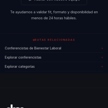
significativos en
sus vidas.
Te ayudamos a validar fit, formato y disponibilidad en
Empresas y
menos de 24 horas hábiles.
organizaciones
buscan a Rebeca
por su habilidad
RUTAS RELACIONADAS
para inspirar y
Conferencistas de Bienestar Laboral
→
educar,
ofreciendo
Explorar conferencistas
→
herramientas
Explorar categorías
→
prácticas que
promueven el
bienestar y la
productividad. Su
metodología
única combina la