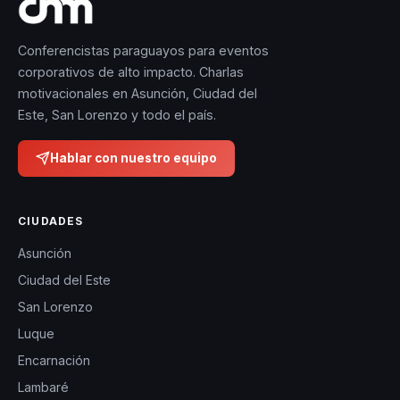
ciencia de la
nutrición con
Conferencistas paraguayos para eventos
técnicas de
corporativos de alto impacto. Charlas
motivacionales en Asunción, Ciudad del
coaching
Este, San Lorenzo y todo el país.
innovadoras,
garantizando
Hablar con nuestro equipo
resultados
tangibles y
CIUDADES
duraderos.
Rebeca es
Asunción
también autora
Ciudad del Este
de un libro sobre
San Lorenzo
empoderamiento
Luque
personal, que ha
Encarnación
sido aclamado
Lambaré