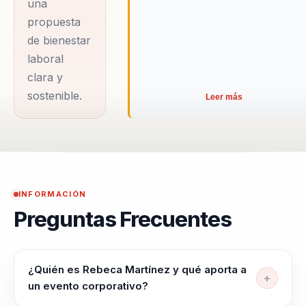
una
Eating, Rebeca
propuesta
ha dedicado su
de bienestar
carrera a
laboral
transformar vidas
clara y
a través de la
sostenible.
Leer más
alimentación
consciente y el
desarrollo
personal. Desde
2013, ha
INFORMACIÓN
impartido cursos
Preguntas Frecuentes
y talleres sobre
cocina vegana,
superalimentos, y
¿Quién es Rebeca Martínez y qué aporta a
un evento corporativo?
dietas basadas en