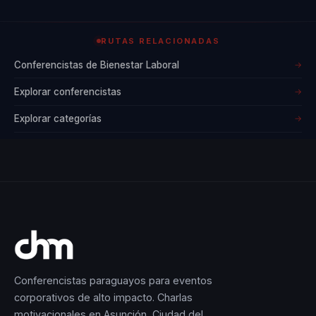
Paulina es
conocida por su
RUTAS RELACIONADAS
capacidad para
Conferencistas de Bienestar Laboral
→
fomentar la unión
Explorar conferencistas
→
entre los
colaboradores,
Explorar categorías
→
potenciando sus
fortalezas
individuales y
reflejándose en un
mejor desempeño
diario.
Conferencistas paraguayos para eventos
Paulina Gutiérrez
corporativos de alto impacto. Charlas
Elorduy ha sido
motivacionales en Asunción, Ciudad del