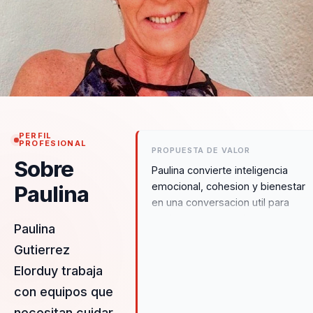
PERFIL
PROFESIONAL
PROPUESTA DE VALOR
Sobre
Paulina convierte inteligencia
emocional, cohesion y bienestar
Paulina
en una conversacion util para
equipos que necesitan sostener
Paulina
productividad saludable, colabora
Gutierrez
mejor y construir una cultura mas
consciente en el trabajo diario.
Elorduy trabaja
con equipos que
necesitan cuidar