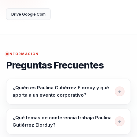
logrado elevar la
productividad y la
Drive Google Com
consciencia en el
entorno laboral,
abordando
problemáticas
comunes como la
INFORMACIÓN
Preguntas Frecuentes
desintegración de
equipos, la falta
de comunicación
¿Quién es Paulina Gutiérrez Elorduy y qué
y la resistencia al
aporta a un evento corporativo?
cambio. Sus
conferencias
Paulina Gutiérrez Elorduy es conferencista de
bienestar laboral, inteligencia emocional y
están diseñadas
¿Qué temas de conferencia trabaja Paulina
productividad sostenible. Ayuda a organizaciones a
para generar
Gutiérrez Elorduy?
fortalecer consciencia, cohesión y desempeño
individuos de alto