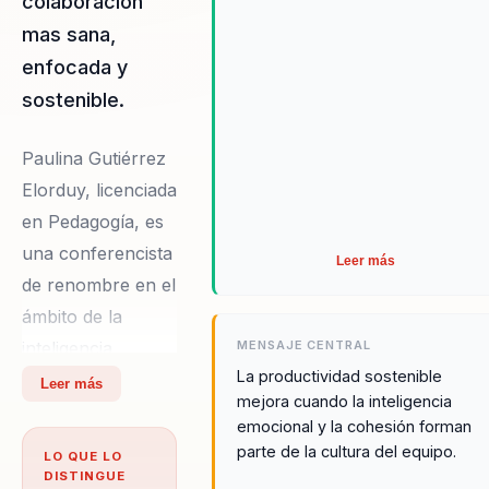
colaboracion
mas sana,
enfocada y
sostenible.
Paulina Gutiérrez
Elorduy, licenciada
en Pedagogía, es
una conferencista
Leer más
de renombre en el
ámbito de la
inteligencia
MENSAJE CENTRAL
La productividad sostenible
emocional y el
Leer más
mejora cuando la inteligencia
bienestar
emocional y la cohesión forman
corporativo. Su
parte de la cultura del equipo.
LO QUE LO
habilidad para
DISTINGUE