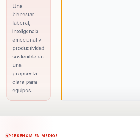
transformar
Une
equipos de trabajo
bienestar
laboral,
a través de estas
inteligencia
disciplinas ha sido
emocional y
reconocida a nivel
productividad
nacional e
sostenible en
internacional. Con
una
un enfoque en la
propuesta
creación de
clara para
proyectos que
equipos.
promueven el
desarrollo
personal y
profesional,
Paulina ha
PRESENCIA EN MEDIOS