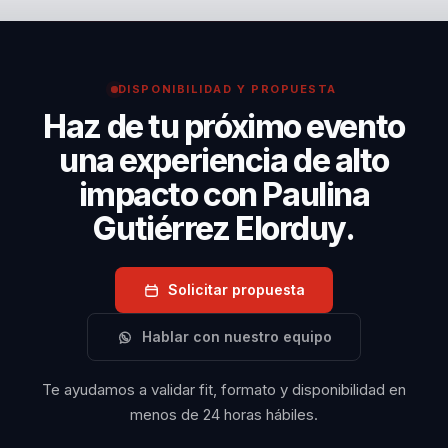
superar desafíos
laboral e inteligencia emocional con una bajada clara
tales como la falta
a cohesión y productividad sostenible. Las empresas
de planeación
eligen a Paulina por su capacidad para conectar
DISPONIBILIDAD Y PROPUESTA
estratégica y el
inteligencia emocional, cohesión y productividad
Haz de tu próximo evento
compromiso de
sostenible.
los colaboradores.
una experiencia de alto
Su enfoque
impacto con Paulina
integral permite a
Gutiérrez Elorduy.
los participantes
romper barreras
Solicitar propuesta
personales,
mejorar la
Hablar con nuestro equipo
comunicación y
renovar sus
Te ayudamos a validar fit, formato y disponibilidad en
métodos de
menos de 24 horas hábiles.
trabajo en equipo.