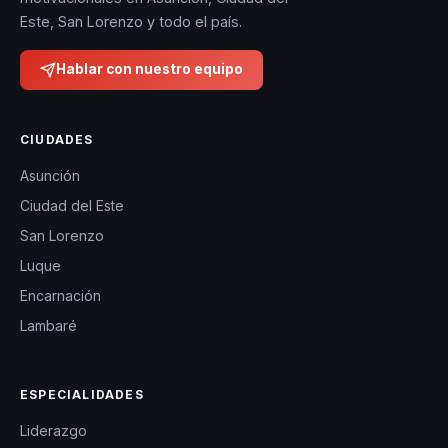
destacada en
Este, San Lorenzo y todo el país.
medios como
Estrategia, lo que
Hablar con nuestro equipo
subraya su
autoridad en el
CIUDADES
ámbito de la
Asunción
inteligencia
Ciudad del Este
emocional y el
San Lorenzo
bienestar
Luque
corporativo. Sus
Encarnación
programas
Lambaré
empresariales
están diseñados
para enfrentar
ESPECIALIDADES
retos que los
Liderazgo
participantes