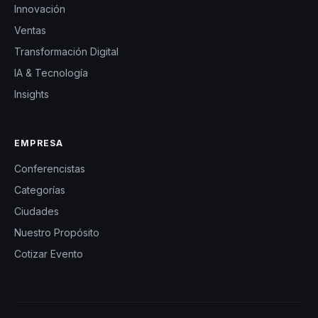
Innovación
difícilmente
Ventas
imaginaron,
Transformación Digital
reforzando el
IA & Tecnología
carácter y la
Insights
autoestima, y
mejorando la
cohesión del
EMPRESA
grupo. A través de
Conferencistas
sus conferencias,
Categorías
Paulina busca no
Ciudades
solo mejorar el
Nuestro Propósito
rendimiento de los
Cotizar Evento
equipos, sino
también
transformar la