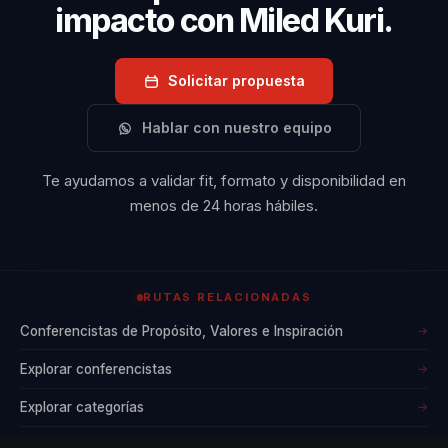
impacto con Miled Kuri.
como 'El Árabe que
vendió su BMW' y 'Si
te defines pierdes',
Solicitar propuesta
donde comparte sus
Hablar con nuestro equipo
experiencias y
aprendizajes de vida.
Te ayudamos a validar fit, formato y disponibilidad en
Su mensaje central
menos de 24 horas hábiles.
gira en torno a la idea
de que el verdadero
éxito y la felicidad
RUTAS RELACIONADAS
provienen de la
riqueza interna y no de
Conferencistas de Propósito, Valores e Inspiración
→
las gratificaciones
Explorar conferencistas
→
externas. A través de
Explorar categorías
→
sus escritos, Miled