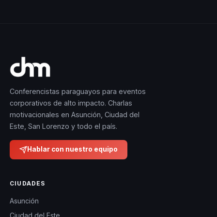
invita a los lectores a
cuestionar sus
creencias limitantes y a
explorar nuevas
perspectivas que les
permitan vivir de
manera más auténtica
Conferencistas paraguayos para eventos
y plena.
corporativos de alto impacto. Charlas
motivacionales en Asunción, Ciudad del
Este, San Lorenzo y todo el país.
Las conferencias de
Miled Kuri son más
Hablar con nuestro equipo
que simples charlas
motivacionales; son
experiencias
CIUDADES
transformadoras que
Asunción
invitan a los
Ciudad del Este