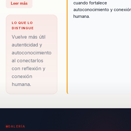
transformador.
cuando fortalece
Leer más
autoconocimiento y conexió
Durante más de una
humana.
década, Miled ha
LO QUE LO
impactado
DISTINGUE
positivamente en la
Vuelve más útil
vida de miles de
autenticidad y
autoconocimiento
personas, guiándolas
al conectarlos
hacia un camino de
con reflexión y
autenticidad y
conexión
autodescubrimiento.
humana.
Antes de dedicarse a
las conferencias, Miled
fue líder de ventas en
BMW, experiencia que
le permitió desarrollar
GALERÍA
habilidades de