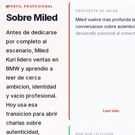
PERFIL PROFESIONAL
PROPUESTA DE VALOR
Sobre Miled
Miled vuelve mas profunda l
conversacion sobre autentic
Antes de dedicarse
desarrollo personal al conect
con reflexion, autoconocimie
por completo al
vinculo humano, especialme
escenario, Miled
util para organizaciones que
Kuri lidero ventas en
quieren abrir espacios de m
conciencia.
BMW y aprendio a
leer de cerca
ambicion, identidad
y vacio profesional.
Hoy usa esa
Leer más
transicion para abrir
charlas sobre
autenticidad,
POR QUÉ LO ELIGEN