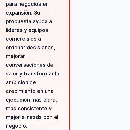
cohesión y alto rendimiento
para negocios en
Guiovanni ofrece solucione
expansión. Su
personalizadas que aborda
propuesta ayuda a
necesidades específicas d
cliente, garantizando un c
líderes y equipos
real y medible en la cultura 
comerciales a
desempeño organizacional.
ordenar decisiones,
habilidad para integrar la
neurociencia en sus metod
mejorar
asegura que las decisiones
conversaciones de
empresariales estén respa
valor y transformar la
por evidencia científica, lo 
ambición de
resulta en un impacto posit
duradero. Guiovanni es un a
crecimiento en una
estratégico para cualquier
ejecución más clara,
empresa que busque mejor
más consistente y
desempeño y adaptabilidad
mercado actual, ofreciendo
mejor alineada con el
enfoque centrado en el cli
negocio.
que prioriza la innovación y 