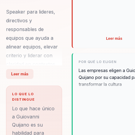
sostenibilidad.
Speaker para lideres,
directivos y
responsables de
equipos que ayuda a
Leer más
alinear equipos, elevar
criterio y liderar con
POR QUÉ LO ELIGEN
claridad en contextos
Las empresas eligen a Gui
complejos. Integra
Leer más
Quijano por su capacidad p
neurociencia y
transformar la cultura
comportamiento en
organizacional y mejorar el
LO QUE LO
rendimiento a través de
decisiones practicas. Su
DISTINGUE
estrategias de marketing
diferencial: combina
Lo que hace único
innovadoras y efectivas. S
ciencia del
a Guiovanni
clientes destacan su habili
Quijano es su
comportamiento con
para integrar la ciencia del
habilidad para
comportamiento en la tom
aplicacion practica para