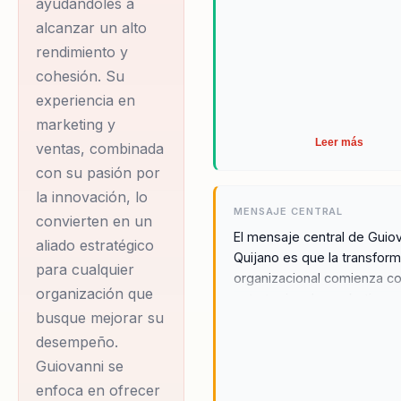
ayudándoles a
alcanzar un alto
Guiovanni Quijano es un
rendimiento y
profesional con una
cohesión. Su
sólida formación
experiencia en
académica en
marketing y
Administración de
Leer más
ventas, combinada
Empresas, especializado
con su pasión por
en Gerencia de
la innovación, lo
MENSAJE CENTRAL
Mercadeo y Ventas por
convierten en un
El mensaje central de Guio
la Universidad de
aliado estratégico
Quijano es que la transfor
para cualquier
Cundinamarca en
organizacional comienza c
organización que
Colombia. Además,
estrategias de marketing
busque mejorar su
innovadoras y prácticas qu
cuenta con un Magíster
integran la ciencia del
desempeño.
en Mercadeo Global de
comportamiento humano.
Guiovanni se
la Universidad EAN, lo
Guiovanni cree firmemente 
enfoca en ofrecer
que le ha permitido