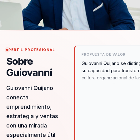
PERFIL PROFESIONAL
PROPUESTA DE VALOR
Sobre
Guiovanni Quijano se distin
Guiovanni
su capacidad para transfor
cultura organizacional de la
empresas mediante estrat
Guiovanni Quijano
de marketing innovadoras 
conecta
efectivas. Su enfoque únic
emprendimiento,
combina la ciencia del
comportamiento con aplica
estrategia y ventas
prácticas, permitiendo a las
con una mirada
organizaciones pasar de un
especialmente útil
estado de desalineación a 