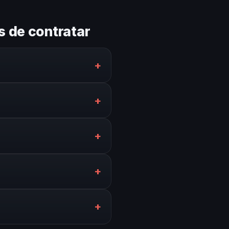
s de contratar
+
amos talento local y speakers
+
hospedaje, traslados y rider
+
stentes. Adaptamos el perfil
+
cos, 6 semanas. En casos
+