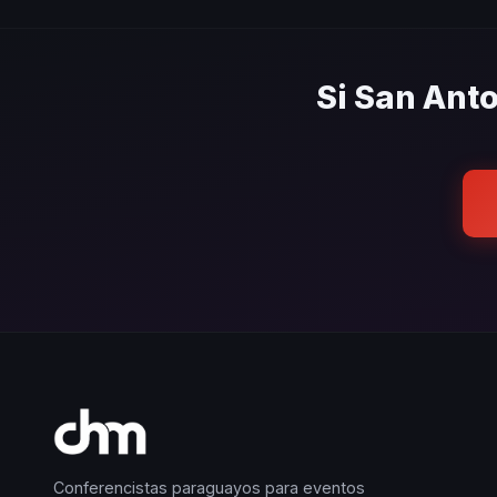
Sí. Cubrimos toda la zona met
recinto de tu evento sin con
Si San Anto
Conferencistas paraguayos para eventos