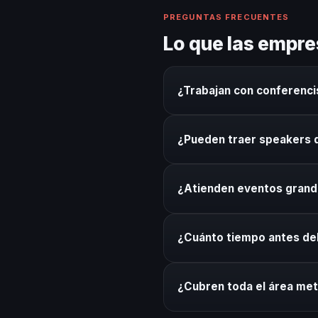
PREGUNTAS FRECUENTES
Lo que las empre
¿Trabajan con conferenci
Sí. Nuestro directorio inclu
¿Pueden traer speakers 
de otras ciudades según el pe
Por supuesto. Coordinamos lo
¿Atienden eventos gran
técnico. Sin complicaciones p
Sí. Coordinamos speakers pa
¿Cuánto tiempo antes d
del conferencista al formato
Recomendamos mínimo 3 sema
¿Cubren toda el área met
urgentes, tenemos protocolo