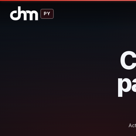
PY
C
p
Act