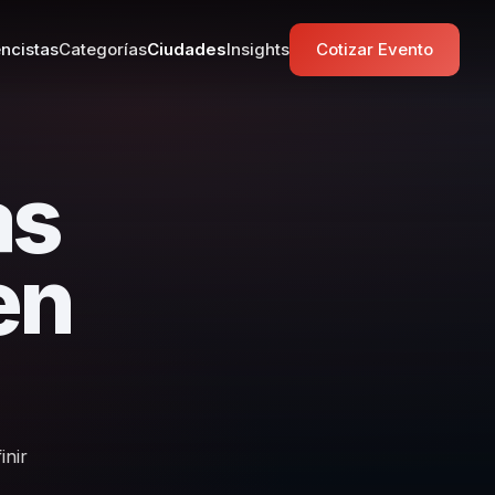
ncistas
Categorías
Ciudades
Insights
Cotizar Evento
as
en
inir