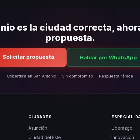
ropolitana y áreas cercanas. Coordinamos la logística para que el 
tratiempos.
nio es la ciudad correcta, ahor
propuesta.
Solicitar propuesta
Hablar por WhatsApp
Cobertura en San Antonio
·
Sin compromiso
·
Respuesta rápida
CIUDADES
ESPECIALID
Asunción
Liderazgo
Ciudad del Este
Innovación