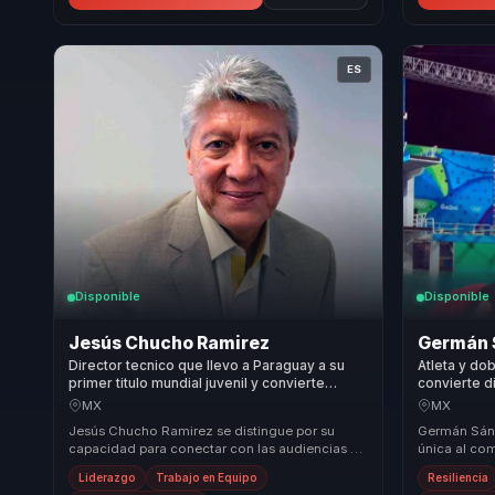
ES
Disponible
Disponible
Jesús Chucho Ramirez
Germán 
Director tecnico que llevo a Paraguay a su
Atleta y do
primer titulo mundial juvenil y convierte
convierte di
liderazgo deportivo en cohesion para
desempeno 
MX
MX
equipos.
Jesús Chucho Ramirez se distingue por su
Germán Sánc
capacidad para conectar con las audiencias a
única al co
través de historias poderosas y lecciones
olímpico co
Liderazgo
Trabajo en Equipo
Resiliencia
aprendida...
moti...