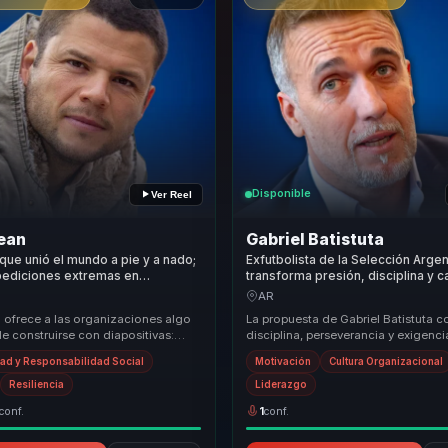
Disponible
Ver Reel
ean
Gabriel Batistuta
que unió el mundo a pie y a nado;
Exfutbolista de la Selección Arge
pediciones extremas en
transforma presión, disciplina y c
esiliencia y propósito
liderazgo y rendimiento para líde
AR
.
equipos.
ofrece a las organizaciones algo
La propuesta de Gabriel Batistuta c
e construirse con diapositivas:
disciplina, perseverancia y exigenci
acida de haber atravesado cambios
competitiva en una conversación ap
dad y Responsabilidad Social
Motivación
Cultura Organizacional
negocio. P...
Resiliencia
Liderazgo
conf.
1
conf.