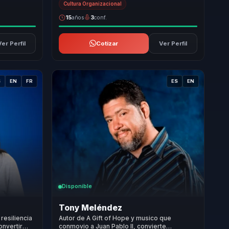
Cultura Organizacional
15
años
3
conf.
Ver Perfil
Cotizar
Ver Perfil
S
EN
FR
ES
EN
Disponible
Tony Meléndez
resiliencia
Autor de A Gift of Hope y musico que
onvertir
conmovio a Juan Pablo II, convierte