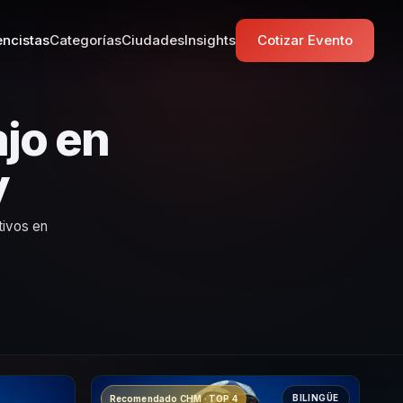
ncistas
Categorías
Ciudades
Insights
Cotizar Evento
jo en
y
tivos en
BILINGÜE
Recomendado CHM · TOP 4