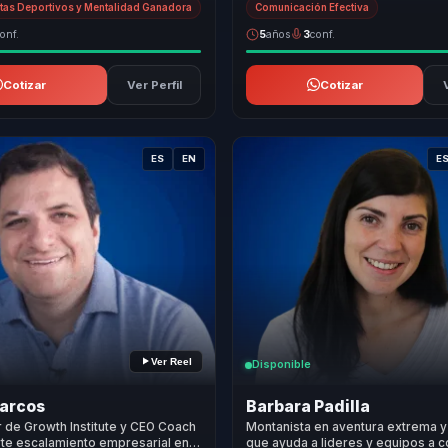
tas Deportivos y Mentalidad Ganadora
Comunicación Efectiva
onf.
5
años
3
conf.
Cotizar
Ver Perfil
Cotizar
ES
EN
E
Ver Reel
Disponible
Marcos
Barbara Padilla
de Growth Institute y CEO Coach
Montanista en aventura extrema y 
te escalamiento empresarial en
que ayuda a lideres y equipos a c