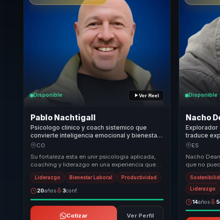
Disponible
Disponible
Ver Reel
Pablo Nachtigall
Nacho D
Psicologo clinico y coach sistemico que
Explorador 
convierte inteligencia emocional y bienestar
traduce ex
organizacional en mejor clima y desempeno
liderazgo, r
CO
ES
para lideres y equipos.
compartido
Su fortaleza esta en unir psicologia aplicada,
Nacho Dean 
coaching y liderazgo en una experiencia que
que no pued
no solo sensibiliza, sino que ordena
autoridad n
Liderazgo
Bienestar Laboral
Productividad
Sostenibili
conversac...
reale...
Liderazgo
20
años
3
conf.
14
años
5
Cotizar
Ver Perfil