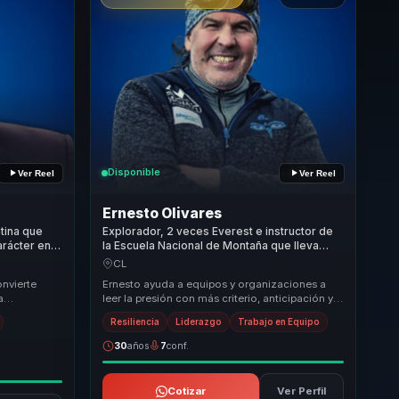
Disponible
Ver Reel
Ver Reel
Ernesto Olivares
ntina que
Explorador, 2 veces Everest e instructor de
arácter en
la Escuela Nacional de Montaña que lleva
res y
seguridad y resiliencia a equipos bajo
CL
presión.
onvierte
Ernesto ayuda a equipos y organizaciones a
a
leer la presión con más criterio, anticipación y
licable al
disciplina. Desde la montaña traduce
Resiliencia
Liderazgo
Trabajo en Equipo
segurida...
30
años
7
conf.
Cotizar
Ver Perfil