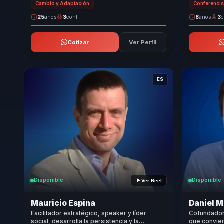
Cambio y Adaptación
Conferencis
25
años
3
conf.
8
años
3
c
Cotizar
Ver Perfil
ES
Disponible
Disponible
Ver Reel
Mauricio Espina
Daniel 
Facilitador estratégico, speaker y líder
Cofundador 
social, desarrolla la persistencia y la
que convier