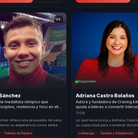
ES
Disponible
Sánchez
Adriana Castro Bolaños
ble medallista olimpico que
Autora y fundadora de Craving Ed
sciplina, resiliencia y foco en alto
ayuda a lideres a convertir lidera
para equipos y lideres.
consciente y comunicacion intern
CR
cohesion y decisiones valientes.
hez ofrece una propuesta de valor
Lo que hace única a Adriana Castr
mbinar su experiencia como atleta
su capacidad para combinar storyte
n su habilidad para comunicar y
auténtico con metodologías prácti
Trabajo en Equipo
Liderazgo
Cambio y Adaptación
ofreciendo un...