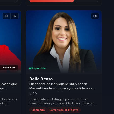
ES
EN
ES
Ver Reel
Disponible
Delia Beato
ucation que
Fundadora de Individualle SRL y coach
zgo
Maxwell Leadership que ayuda a lideres a
a en
convertir talento y cultura en cohesion,
DO
liderazgo y pertenencia.
o Bolaños es
Delia Beato se distingue por su enfoque
lling
transformador y su capacidad para conectar
cas,
con las audiencias. Su propuesta de valor
Liderazgo
Comunicación Efectiva
radica en su...