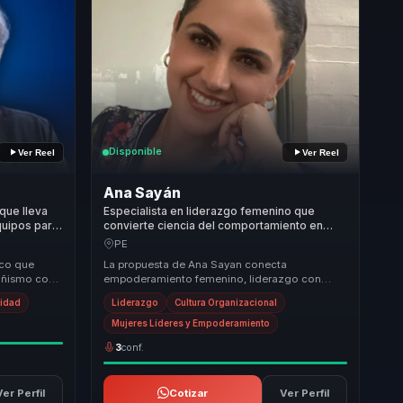
Disponible
Ver Reel
Ver Reel
Ana Sayán
 que lleva
Especialista en liderazgo femenino que
quipos para
convierte ciencia del comportamiento en
oco y
voz, influencia y crecimiento para mujeres
PE
líderes y equipos.
ico que
La propuesta de Ana Sayan conecta
añismo con
empoderamiento femenino, liderazgo con
. Su
caracter y ciencia del comportamiento con un
vidad
Liderazgo
Cultura Organizacional
reto concreto para ...
Mujeres Líderes y Empoderamiento
3
conf.
Ver Perfil
Cotizar
Ver Perfil