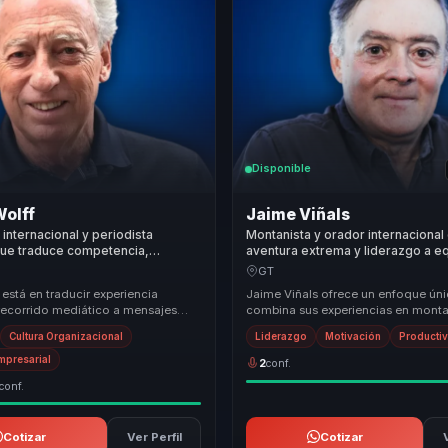
Disponible
Wolff
Jaime Viñals
 internacional y periodista
Montanista y orador internacional
que traduce competencia,
aventura extrema y liderazgo a e
y trabajo en equipo en compromiso
convertir presion en resiliencia, f
GT
anadora para empresas.
rendimiento.
 está en traducir experiencia
Jaime Viñals ofrece un enfoque ún
 recorrido mediático a mensajes
combina sus experiencias en mont
liderazgo y cultura de equipo.
principios de liderazgo y resiliencia
Cultura Organizacional
Liderazgo
Motivación
Producti
metodología...
Empresarial
2
conf.
conf.
Cotizar
Ver Perfil
Cotizar