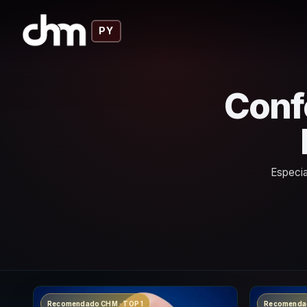
PY
Conf
Especia
Recomendado CHM · TOP 1
Recomendad