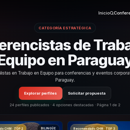
Inicio
Confere
CATEGORÍA ESTRATÉGICA
erencistas de Traba
Equipo en Paragua
listas en Trabajo en Equipo para conferencias y eventos corpora
Paraguay.
Explorar perfiles
Solicitar propuesta
24 perfiles publicados · 4 opciones destacadas · Página 1 de 2
BILINGÜE
o CHM · TOP 2
Recomendado CHM · TOP 3