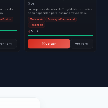
cohesion y
resiliencia en cohesion y actitud para
US
equipos.
a de valor
La propuesta de valor de Tony Meléndez radica
omo
en su capacidad para inspirar a través de su
oque en la
historia única de superación. Su metodología
en Equipo
Motivación
Estrategia Empresarial
s...
Resiliencia
3
conf.
Ver Perfil
Cotizar
Ver Perfil