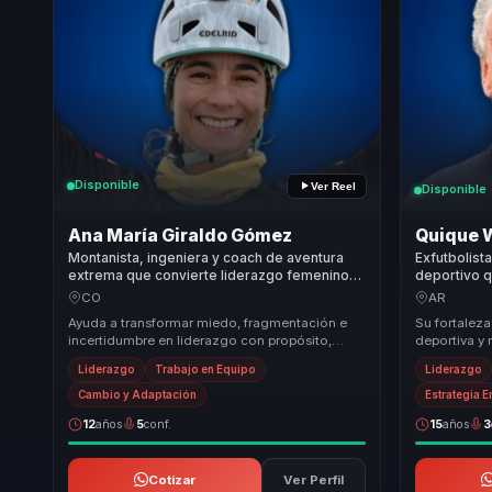
Disponible
Ver Reel
Disponible
Ana María Giraldo Gómez
Quique 
Montanista, ingeniera y coach de aventura
Exfutbolista
extrema que convierte liderazgo femenino
deportivo 
en claridad para equipos y mujeres lideres.
disciplina 
CO
AR
y cultura g
Ayuda a transformar miedo, fragmentación e
Su fortaleza
incertidumbre en liderazgo con propósito,
deportiva y
empoderamiento y capacidad de avanzar paso
útiles para 
Liderazgo
Trabajo en Equipo
Liderazgo
a paso ha...
Conecta d...
Cambio y Adaptación
Estrategia 
12
años
5
conf.
15
años
3
Cotizar
Ver Perfil