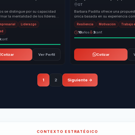
crecimiento para lideres y
adversidad en fortaleza mental, 
GT
superacion.
os se distingue por su capacidad
Barbara Padilla ofrece una propuest
rmar la mentalidad de los líderes
única basada en su experiencia c
es, llevándolos a adoptar una
montañista y conferencista. Su enf
Empresarial
Liderazgo
Resiliencia
Motivación
Trabajo 
transforma...
dad
10
años
3
conf.
3
conf.
Cotizar
Ver Perfil
Cotizar
1
2
Siguiente →
CONTEXTO ESTRATÉGICO