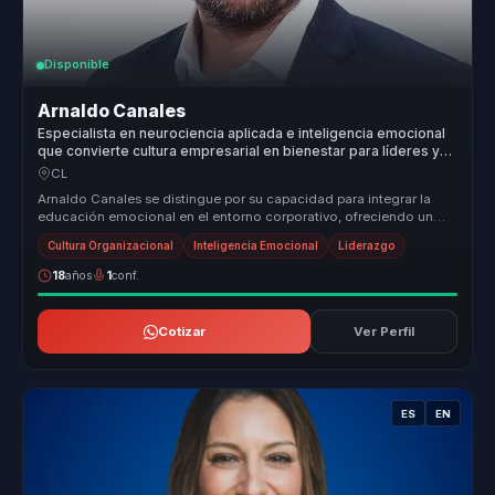
Disponible
Arnaldo Canales
Especialista en neurociencia aplicada e inteligencia emocional
que convierte cultura empresarial en bienestar para líderes y
equipos.
CL
Arnaldo Canales se distingue por su capacidad para integrar la
educación emocional en el entorno corporativo, ofreciendo un
enfoque único...
Cultura Organizacional
Inteligencia Emocional
Liderazgo
18
años
1
conf.
Cotizar
Ver Perfil
ES
EN