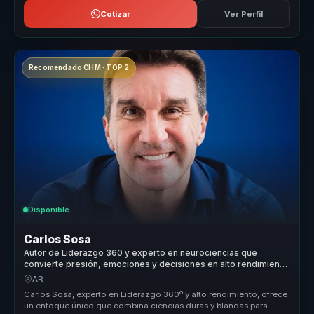
Cotizar
Ver Perfil
Recomendado CHM · TOP 2
Disponible
Carlos Sosa
Autor de Liderazgo 360 y experto en neurociencias que
convierte presión, emociones y decisiones en alto rendimiento
para líderes y equipos.
AR
Carlos Sosa, experto en Liderazgo 360º y alto rendimiento, ofrece
un enfoque único que combina ciencias duras y blandas para