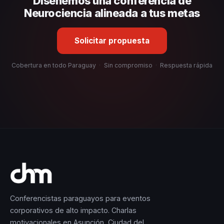
Diseñemos una conferencia de
selección estratégica basada en estos criterios.
Neurociencia alineada a tus metas
Solicitar propuesta
Cobertura en todo Paraguay
·
Sin compromiso
·
Respuesta rápida
Conferencistas paraguayos para eventos
corporativos de alto impacto. Charlas
motivacionales en Asunción, Ciudad del