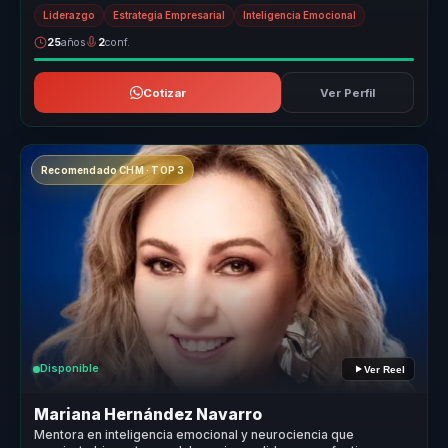
optimizar la...
Liderazgo
Estrategia Empresarial
Inteligencia Emocional
25
años
2
conf.
Cotizar
Ver Perfil
Recomendado CHM · TOP 3
Disponible
Ver Reel
Mariana Hernández Navarro
Mentora en inteligencia emocional y neurociencia que