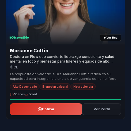
Disponible
Ver Reel
Marianne Cottin
Doctora en Flow que convierte liderazgo consciente y salud
mental en foco y bienestar para lideres y equipos de alto
desempeno.
CL
La propuesta de valor de la Dra. Marianne Cottin radica en su
capacidad para integrar la ciencia de vanguardia con un enfoque
humano y em...
Alto Desempeño
Bienestar Laboral
Neurociencia
10
años
3
conf.
Cotizar
Ver Perfil