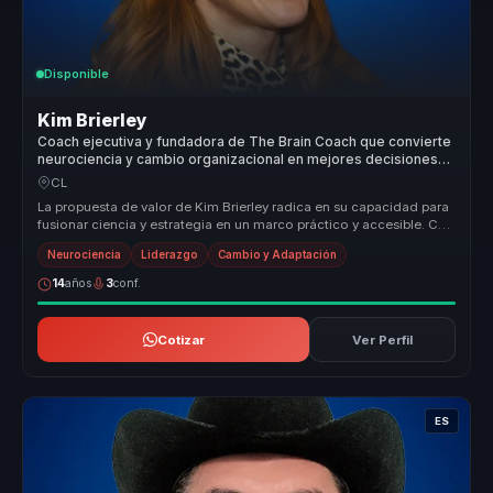
Disponible
Kim Brierley
Coach ejecutiva y fundadora de The Brain Coach que convierte
neurociencia y cambio organizacional en mejores decisiones
para lideres.
CL
La propuesta de valor de Kim Brierley radica en su capacidad para
fusionar ciencia y estrategia en un marco práctico y accesible. Con
for...
Neurociencia
Liderazgo
Cambio y Adaptación
14
años
3
conf.
Cotizar
Ver Perfil
ES