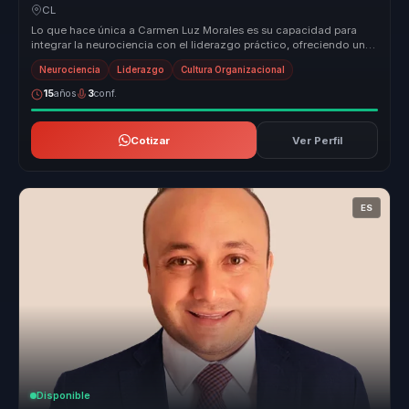
decisiones para empresas.
CL
Lo que hace única a Carmen Luz Morales es su capacidad para
integrar la neurociencia con el liderazgo práctico, ofreciendo un
enfoque tra...
Neurociencia
Liderazgo
Cultura Organizacional
15
años
3
conf.
Cotizar
Ver Perfil
ES
Disponible