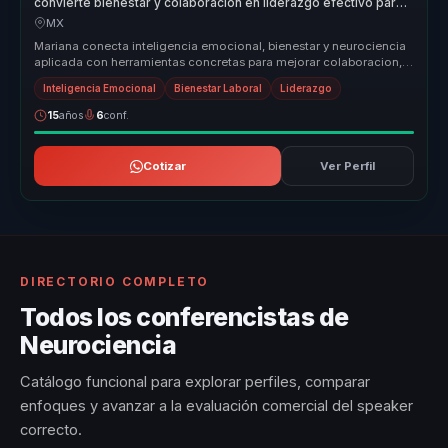
convierte bienestar y colaboracion en liderazgo efectivo para
empresas y equipos.
MX
Mariana conecta inteligencia emocional, bienestar y neurociencia
aplicada con herramientas concretas para mejorar colaboracion,
clima y l...
Inteligencia Emocional
Bienestar Laboral
Liderazgo
15
años
6
conf.
Cotizar
Ver Perfil
DIRECTORIO COMPLETO
Todos los conferencistas de
Neurociencia
Catálogo funcional para explorar perfiles, comparar
enfoques y avanzar a la evaluación comercial del speaker
correcto.