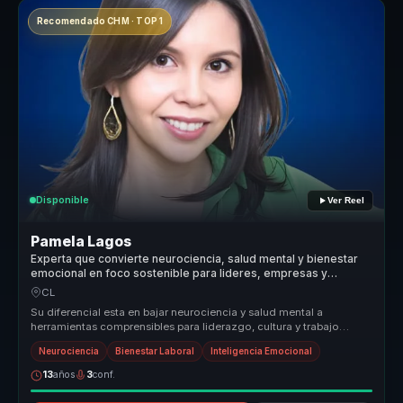
Recomendado CHM · TOP 1
Disponible
Ver Reel
Pamela Lagos
Experta que convierte neurociencia, salud mental y bienestar
emocional en foco sostenible para lideres, empresas y
equipos.
CL
Su diferencial esta en bajar neurociencia y salud mental a
herramientas comprensibles para liderazgo, cultura y trabajo
diario. Convierte...
Neurociencia
Bienestar Laboral
Inteligencia Emocional
13
años
3
conf.