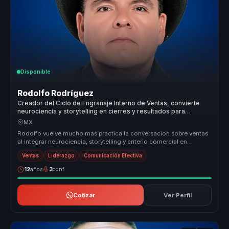
Disponible
Rodolfo Rodríguez
Creador del Ciclo de Engranaje Interno de Ventas, convierte
neurociencia y storytelling en cierres y resultados para
equipos de venta.
MX
Rodolfo vuelve mucho mas practica la conversacion sobre ventas
al integrar neurociencia, storytelling y criterio comercial en
herramienta...
Ventas
Liderazgo
Comunicación Efectiva
12
años
3
conf.
Cotizar
Ver Perfil